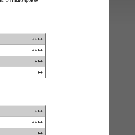
ию. Оптимизирован
++++
++++
+++
++
+++
++++
++