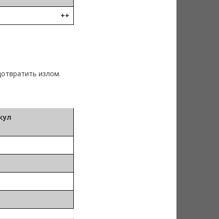
++
дотвратить излом.
кул