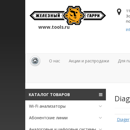
11
Зо
по
www.tools.ru
in
О нас
Акции и распродажи
Для п
КАТАЛОГ ТОВАРОВ
Diag
Wi-Fi анализаторы
Абонентские линии
Diager
Аналоговые и цифровые системы