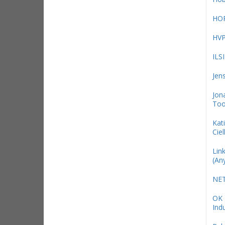
HO
HV
ILS
Jen
Jon
Too
Kat
Ciel
Link
(An
NE
OK
Indu