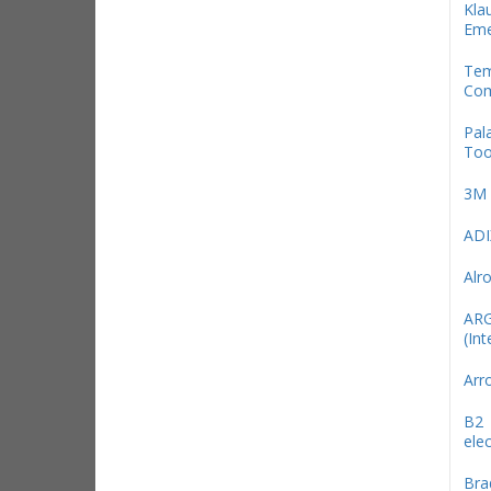
Kla
Eme
Te
Com
Pal
Too
3М
ADI
Alr
AR
(Int
Arr
B2
elec
Bra