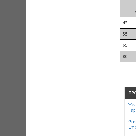
45
55
65
80
ПР
Жел
Гар
Gre
Eme