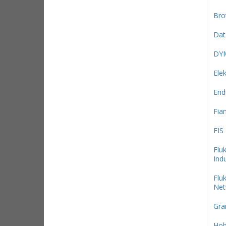
Bro
Dat
DY
Ele
End
Fi
FIS
Flu
Indu
Flu
Net
Gra
Hob