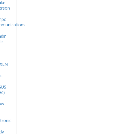
uke
rson
mpo
munications
adin
ls
XEN
oc
GUS
ec)
ow
tronic
dy