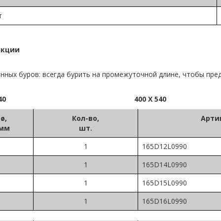
т
укции
нных буров: всегда бурить на промежуточной длине, чтобы пре
40
400 Х 540
ø
,
Кол-во,
Арти
мм
шт.
1
165D12L0990
1
165D14L0990
1
165D15L0990
1
165D16L0990