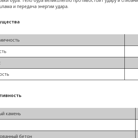
вки бура. Тело бура великолепло противостоит удару и сгибан
лама и передача энергии удара.
ущества
мичность
сть
с
ость
тивность
ый камень
ованный бетон