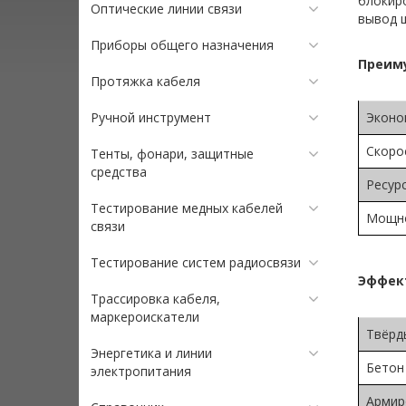
блокиро
Оптические линии связи
вывод ш
Приборы общего назначения
Преим
Протяжка кабеля
Ручной инструмент
Эконо
Скоро
Тенты, фонари, защитные
средства
Ресур
Тестирование медных кабелей
Мощн
связи
Тестирование систем радиосвязи
Эффек
Трассировка кабеля,
маркероискатели
Твёрд
Энергетика и линии
Бетон
электропитания
Армир