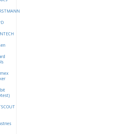
RSTMANN
PD
INTECH
sen
ard
ls
imex
ker
bit
ytest)
TSCOUT
stries