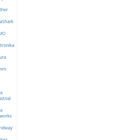
ther
aShark
MO
ktronika
ura
amm
ke
strial
ke
works
ndway
bes