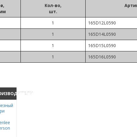
ø
,
Кол-во,
Арти
мм
шт.
1
165D12L0590
1
165D14L0590
1
165D15L0590
1
165D16L0590
ОИЗВОДИТЕЛИ
езный
ри
enlee
rson