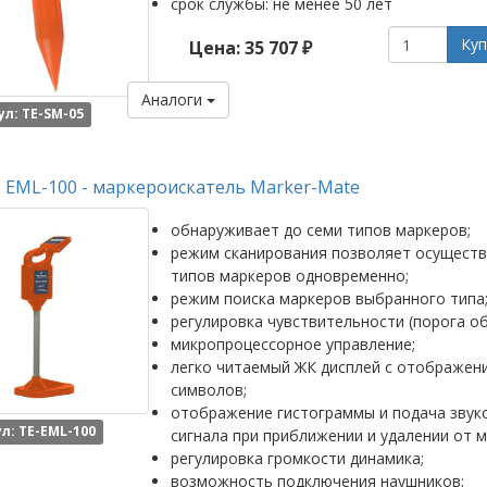
срок службы: не менее 50 лет
Куп
Цена: 35 707 ₽
Аналоги
л: TE-SM-05
 EML-100 - маркероискатель Marker-Mate
обнаруживает до семи типов маркеров;
режим сканирования позволяет осуществ
типов маркеров одновременно;
режим поиска маркеров выбранного типа
регулировка чувствительности (порога о
микропроцессорное управление;
легко читаемый ЖК дисплей с отображен
символов;
отображение гистограммы и подача звук
л: TE-EML-100
сигнала при приближении и удалении от м
регулировка громкости динамика;
возможность подключения наушников;