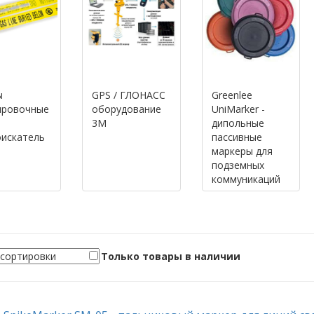
ы
GPS / ГЛОНАСС
Greenlee
ировочные
оборудование
UniMarker -
3M
дипольные
оискатель
пассивные
маркеры для
подземных
коммуникаций
Только товары в наличии