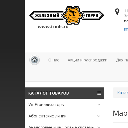
11
Зо
по
www.tools.ru
in
О нас
Акции и распродажи
Для п
Ката
КАТАЛОГ ТОВАРОВ
Wi-Fi анализаторы
Мар
Абонентские линии
Аналоговые и цифровые системы