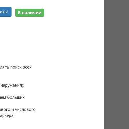
ить!
В наличии
лять поиск всех
;
бнаружения);
ием больших
ового и числового
аркера;