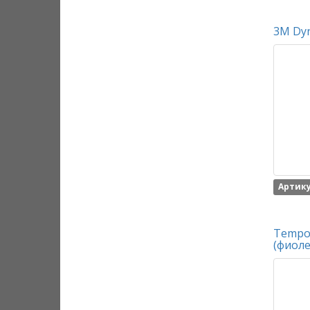
3M Dyn
Артику
Tempo
(фиоле