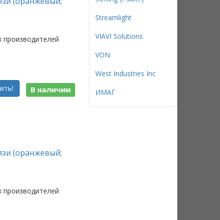
язи (оранжевый;
Streamlight
VIAVI Solutions
х производителей
VON
West Industries Inc
ить!
В наличии
ИМАГ
язи (оранжевый;
х производителей