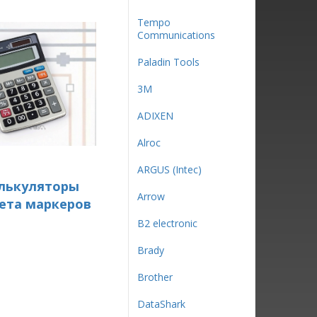
Tempo
Communications
Paladin Tools
3М
ADIXEN
Alroc
ARGUS (Intec)
лькуляторы
Arrow
ета маркеров
B2 electronic
Brady
Brother
DataShark