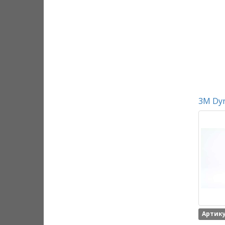
3M Dyn
Артику