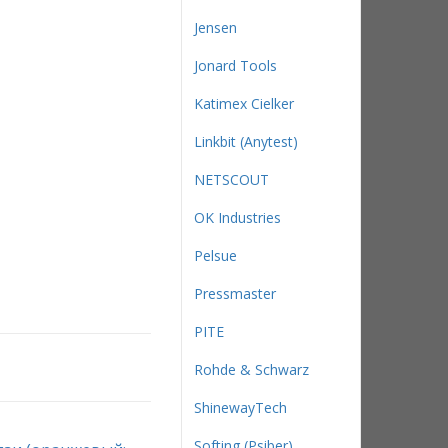
Jensen
Jonard Tools
Katimex Cielker
Linkbit (Anytest)
NETSCOUT
OK Industries
Pelsue
Pressmaster
PITE
Rohde & Schwarz
ShinewayTech
Softing (Psiber)