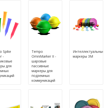
 Spike
Tempo
Интеллектуальные
r -
OmniMarker II -
маркеры 3M
чиковые
шаровые
еры для
пассивные
емных
маркеры для
уникаций
подземных
коммуникаций