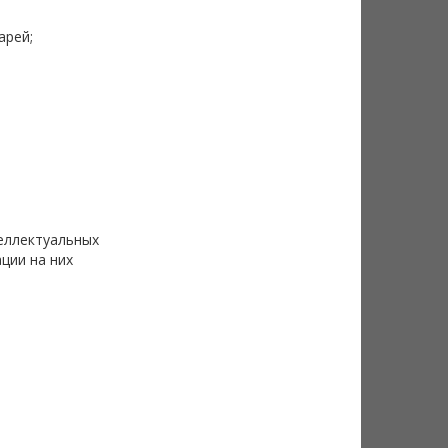
арей;
еллектуальных
ции на них