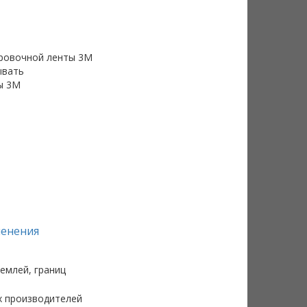
ировочной ленты 3M
ывать
ы 3M
менения
емлей, границ
х производителей