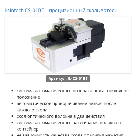
Ilsintech CS-01BT - прецизионный скалыватель
Артикул: IL-CS-01BT
система автоматического возврата ножа в исходное
положение
автоматическое проворачивание лезвия после
каждого скола
скол оптического волокна в два действия
система автоматического затягивания волокна в
контейнер
не зависимость качества скола от усилия нажатия