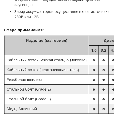
заусенцев
Заряд аккумуляторов осуществляется от источника
230В или 12В.
Сфера применения:
Изделие (материал)
Диаме
1.6
3.2
4.8
Кабельный лоток (мягкая сталь, оцинковка)
☻
☻
☻
Кабельный лоток (нержавеющая сталь)
☻
☻
☻
Резьбовая шпилька
☻
☻
☻
Стальной болт (Grade 2)
☻
☻
☻
Стальной болт (Grade 8)
☻
☻
☻
Медь, Алюминий
☻
☻
☻