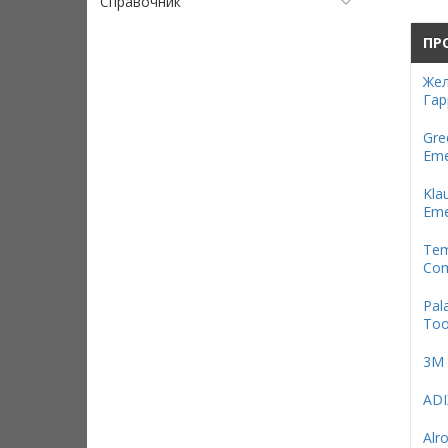
Справочник
ПР
Жел
Гар
Gre
Eme
Kla
Eme
Te
Com
Pal
Too
3М
ADI
Alr