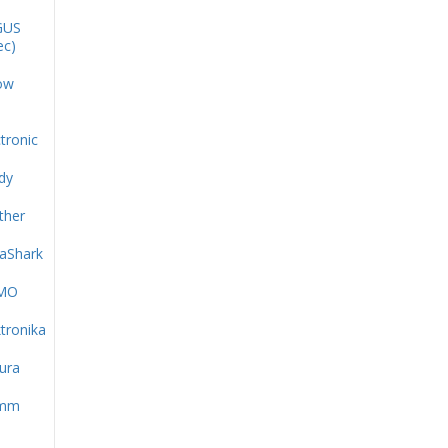
GUS
ec)
ow
tronic
dy
ther
aShark
MO
ktronika
ura
amm