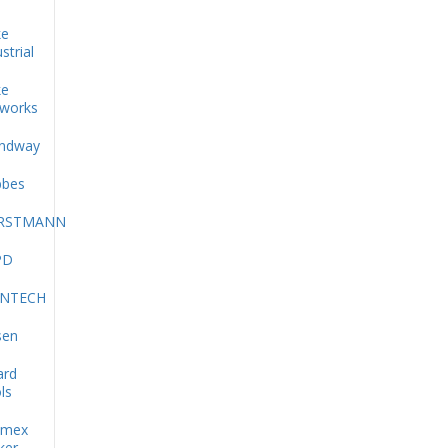
ke
strial
ke
works
ndway
bes
RSTMANN
PD
INTECH
sen
ard
ls
imex
ker