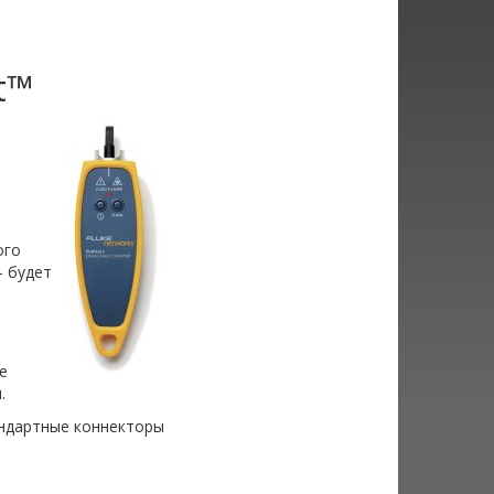
t™
ого
- будет
е
.
андартные коннекторы