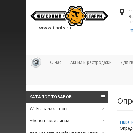
11
Зо
по
www.tools.ru
in
О нас
Акции и распродажи
Для п
КАТАЛОГ ТОВАРОВ
Опре
Wi-Fi анализаторы
Абонентские линии
Fluke 
Опред
Аналоговые и цифровые системы