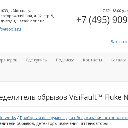
1033, г. Москва, ул.
7:30 - 18:00 (п
лоторожский Вал, д. 32, стр. 5,
+7 (495) 909
дъезд 1, 1 этаж, офис 02
fo@tools.ru
Заказат
артнеров
Где купить
Подписка
Контакты
Каталог
делитель обрывов VisiFault™ Fluke 
Networks
/
Приборы и инструмент для обслуживания оптоволоко
елители обрывов, детекторы излучения, аттенюаторы