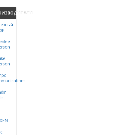
ОИЗВОДИТЕЛИ
езный
ри
enlee
rson
uke
rson
mpo
munications
adin
ls
XEN
oc