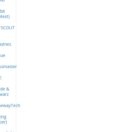
bit
ytest)
TSCOUT
stries
sue
ssmaster
E
de &
warz
newayTech
ting
ber)