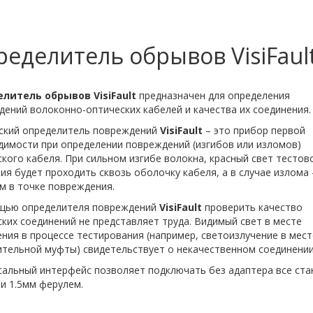
еделитель обрывов VisiFaul
елитель обрывов
VisiFault
предназначен для определения
ений волоконно-оптических кабелей и качества их соединения.
ский определитель повреждений
VisiFault
– это прибор первой
димости при определении повреждений (изгибов или изломов)
кого кабеля. При сильном изгибе волокна, красный свет тестов
ия будет проходить сквозь оболочку кабеля, а в случае излома 
м в точке повреждения.
щью определителя повреждений
VisiFault
проверить качество
ких соединений не представляет труда. Видимый свет в месте
ния в процессе тестирования (например, светоизлучение в мест
ительной муфты) свидетельствует о некачественном соединении
сальный интерфейс позволяет подключать без адаптера все ст
 и 1.5мм ферулем.