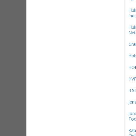
Flu
Indu
Flu
Net
Gra
Hob
HO
HV
ILS
Jen
Jon
Too
Kat
Ciel