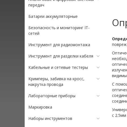
передач
Батареи аккумуляторные
Опр
Безопасность и мониторинг IT-
сетей
Опред
поврежд
Инструмент для радиомонтажа
Оптиче
Инструмент для разделки кабеля
необхо
оптичес
Кабельные и сетевые тестеры
излучен
видимы
Кримперы, забивка на кросс,
С помо
накрутка провода
оптичес
соедине
Лабораторные приборы
соедин
Маркировка
Универ
с 2.5мм
Наборы инструментов