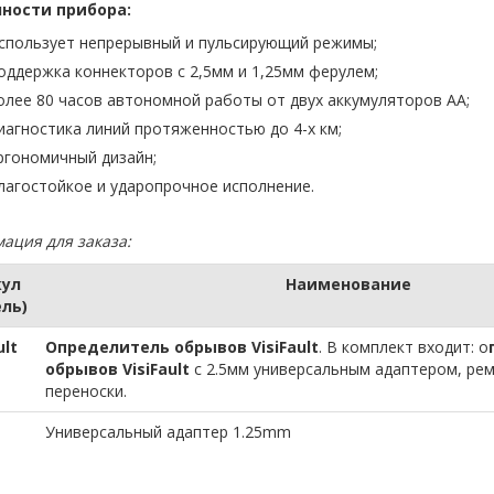
ности прибора:
спользует непрерывный и пульсирующий режимы;
оддержка коннекторов с 2,5мм и 1,25мм ферулем;
олее 80 часов автономной работы от двух аккумуляторов AA;
иагностика линий протяженностью до 4-х км;
ргономичный дизайн;
лагостойкое и ударопрочное исполнение.
ация для заказа:
кул
Наименование
ль)
ult
Определитель обрывов
VisiFault
.
В комплект входит: о
обрывов
VisiFault
с 2.5мм универсальным адаптером, рем
переноски.
Универсальный адаптер 1.25mm