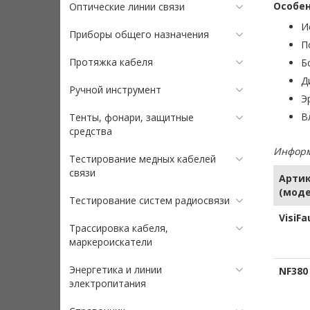
Особен
Оптические линии связи
И
Приборы общего назначения
П
Протяжка кабеля
Б
Д
Ручной инструмент
Э
В
Тенты, фонари, защитные
средства
Информ
Тестирование медных кабелей
связи
Арти
(моде
Тестирование систем радиосвязи
VisiFa
Трассировка кабеля,
маркероискатели
Энергетика и линии
NF380
электропитания