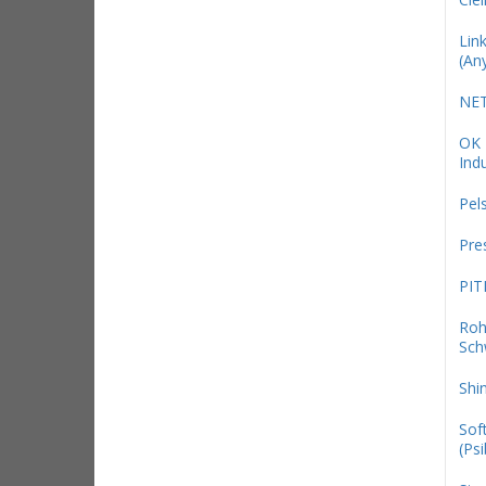
Link
(An
NE
OK
Indu
Pel
Pre
PIT
Roh
Sch
Shi
Sof
(Psi