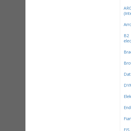
AR
(Int
Arr
B2
elec
Bra
Bro
Dat
DY
Ele
End
Fi
FIS