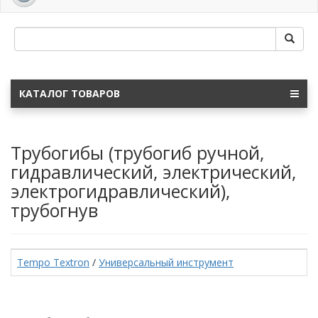
navig
КАТАЛОГ ТОВАРОВ
Трубогибы (трубогиб ручной,
гидравлический, электрический,
электрогидравлический),
трубогнув
Tempo Textron
/
Универсальный инструмент