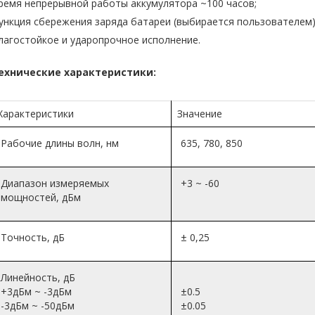
ремя непрерывной работы аккумулятора ~100 часов;
ункция сбережения заряда батареи (выбирается пользователем)
лагостойкое и ударопрочное исполнение.
ехнические характеристики:
Характеристики
Значение
Рабочие длины волн, нм
635, 780, 850
Диапазон измеряемых
+3 ~ -60
мощностей, дБм
Точность, дБ
± 0,25
Линейность, дБ
+3дБм ~ -3дБм
±0.5
-3дБм ~ -50дБм
±0.05