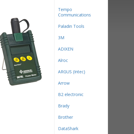
Tempo
Communications
Paladin Tools
3М
ADIXEN
Alroc
ARGUS (Intec)
Arrow
B2 electronic
Brady
Brother
DataShark