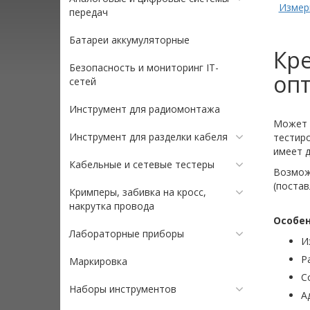
Измер
передач
Батареи аккумуляторные
Кр
Безопасность и мониторинг IT-
опт
сетей
Инструмент для радиомонтажа
Может 
Инструмент для разделки кабеля
тестиро
имеет д
Кабельные и сетевые тестеры
Возмож
(постав
Кримперы, забивка на кросс,
накрутка провода
Особен
Лабораторные приборы
И
Р
Маркировка
С
Наборы инструментов
А