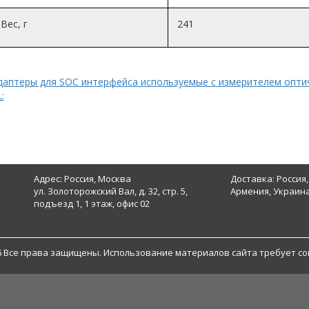
Вес, г
241
даптеры для SOC интерфейса используемые с измерителем опти
:
Адрес: Россия, Москва
Доставка: Россия,
ул. Золоторожский Вал, д. 32, стр. 5,
Армения, Украина
подъезд 1, 1 этаж, офис 02
6 Все права защищены. Использование материалов сайта требует со