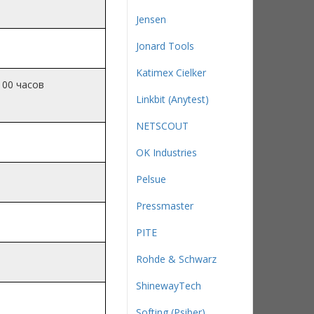
Jensen
Jonard Tools
Katimex Cielker
100 часов
Linkbit (Anytest)
NETSCOUT
OK Industries
Pelsue
Pressmaster
PITE
Rohde & Schwarz
ShinewayTech
Softing (Psiber)