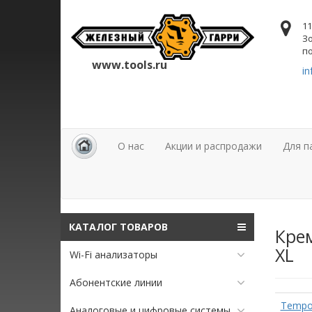
11
Зо
по
www.tools.ru
in
О нас
Акции и распродажи
Для п
КАТАЛОГ ТОВАРОВ
Кре
XL
Wi-Fi анализаторы
Абонентские линии
Tempo
Аналоговые и цифровые системы