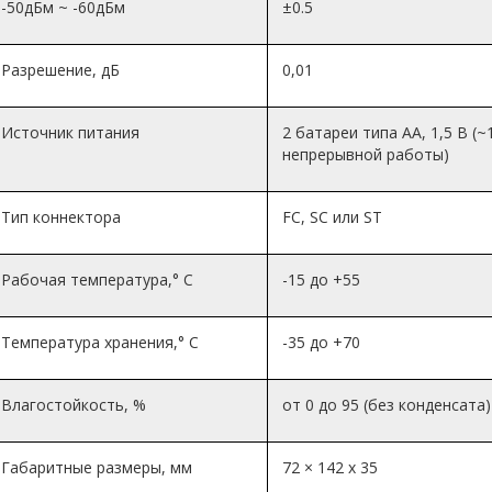
-50дБм ~ -60дБм
±0.5
Разрешение, дБ
0,01
Источник питания
2 батареи типа АА, 1,5 В (~
непрерывной работы)
Тип коннектора
FC, SC или ST
Рабочая температура,° C
-15 до +55
Температура хранения,° C
-35 до +70
Влагостойкость, %
от 0 до 95 (без конденсата)
Габаритные размеры, мм
72 × 142 x 35