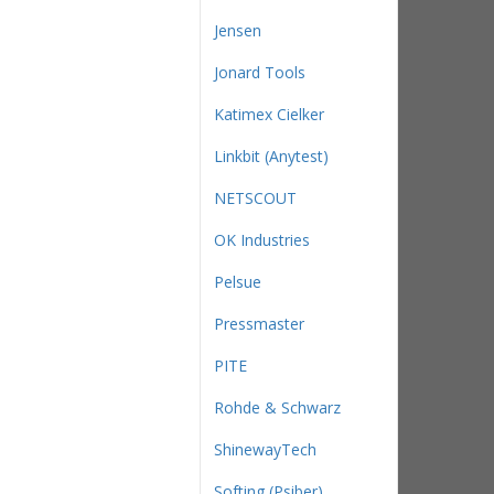
Jensen
Jonard Tools
Katimex Cielker
Linkbit (Anytest)
NETSCOUT
OK Industries
Pelsue
Pressmaster
PITE
Rohde & Schwarz
ShinewayTech
Softing (Psiber)