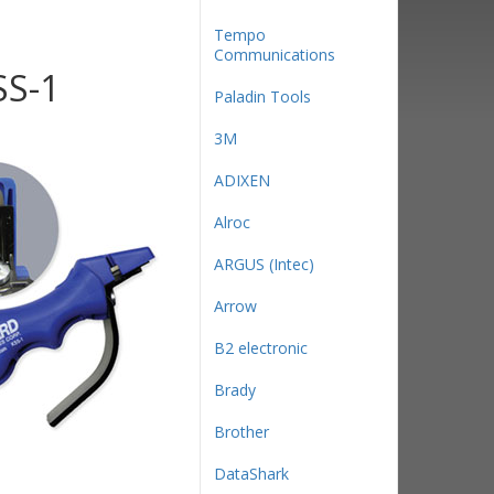
Tempo
Communications
SS-1
Paladin Tools
3М
ADIXEN
Alroc
ARGUS (Intec)
Arrow
B2 electronic
Brady
Brother
DataShark