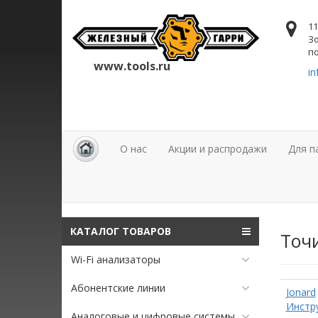
11
Зо
по
www.tools.ru
in
О нас
Акции и распродажи
Для п
КАТАЛОГ ТОВАРОВ
Точи
Wi-Fi анализаторы
Абонентские линии
Jonard
Инстр
Аналоговые и цифровые системы