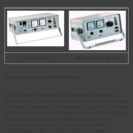
HV Tester 25
HV Tester 50, 80, 110
Назначение установки
HV
Tester
:
Отрицательное напряжение, подаваемое установкой,
величиной до 25 или 50/80/110 кВ, в зависимости от модели
установки, позволяет протестировать и оценить состояние
кабелей, кабельных муфт и электрического оборудования в
соответствии со стандартами
VDE
(союза немецких
электротехников, считаются наиболее жесткими
стандартами, среди стандартов Европы и Америки).