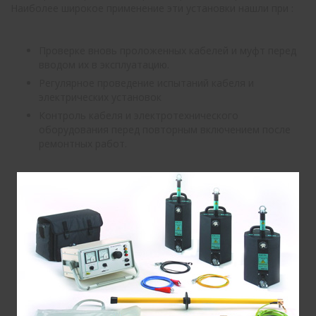
Наиболее широкое применение эти установки нашли при :
Проверке вновь проложенных кабелей и муфт перед
вводом их в эксплуатацию.
Регулярное проведение испытаний кабеля и
электрических установок
Контроль кабеля и электротехнического
оборудования перед повторным включением после
ремонтных работ.