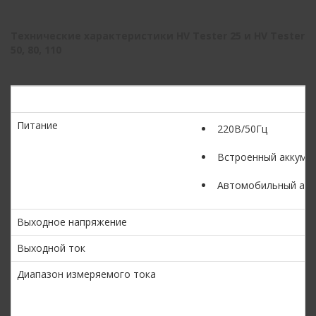
Технические характеристики
HV
Tester
25 и
HV
Tester
50, 80, 110
H
Питание
220В/50Гц
Встроенный аккуму
Автомобильный акку
Выходное напряжение
Выходной ток
Диапазон измеряемого тока