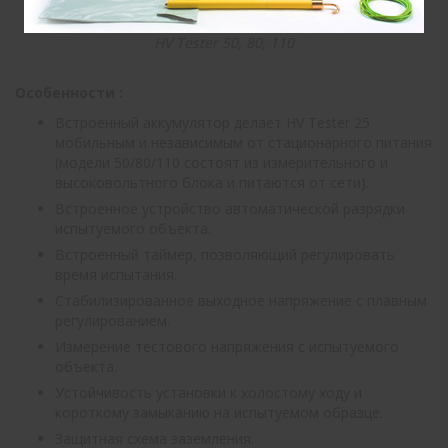
HV
Tester
50, 80, 110
Особенности :
Встроенный аккумулятор делает
HV
Tester
25
мобильным и независимым от стационарного питания
(модели 50/80/110 состоят из измерительного и
высоковольтного блока и питаются от сети).
Встроенное устройство автоматической разрядки
испытуемого объекта.
Встроенный таймер, позволяющий регулировать
время испытания.
Стабилизированное выходное напряжение с плавным
регулированием.
Измерение тестового напряжения с испытуемого
объекта.
Устойчивость установки к холостому ходу и
короткому замыканию на испытуемом образце.
Защитная схема заземления.