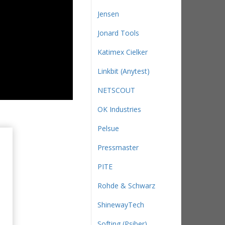
Jensen
Jonard Tools
Katimex Cielker
Linkbit (Anytest)
NETSCOUT
OK Industries
Pelsue
Pressmaster
PITE
Rohde & Schwarz
ShinewayTech
Softing (Psiber)