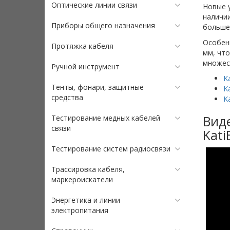
Оптические линии связи
Новые у
наличии
Приборы общего назначения
больше
Особен
Протяжка кабеля
мм, что
множест
Ручной инструмент
Ka
Тенты, фонари, защитные
Ka
средства
Ka
Вид
Тестирование медных кабелей
связи
Kati
Тестирование систем радиосвязи
Трассировка кабеля,
маркероискатели
Энергетика и линии
электропитания