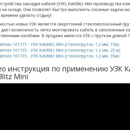
стройства закладки кабеля (УЗК) KatiBlitz Mini производства ко
 на складе. Они позволят быстро выполнить сложные задачи м
 времени уделить отдыху!
ностью новых УЗК является сверхтонкий стекловолоконный пру
 дает возможность легко монтировать кабель в заполненные к
венными изгибами. В продаже имеются УЗК с прутком длиной 15,
timex 101715 - УЗК KatiBlitz Mini (стеклопруток; 1,2 мм, 15м)
timex 101725 - УЗК KatiBlitz Mini (стеклопруток; 1,2 мм, 25 м)
timex 101735 - УЗК KatiBlitz Mini (стеклопруток; 1,2 мм, 35м)
ео инструкция по применению УЗК K
Blitz Mini