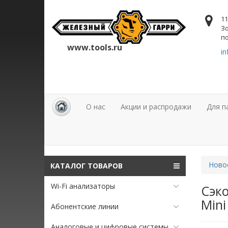
11
Зо
по
www.tools.ru
in
О нас
Акции и распродажи
Для п
Ново
КАТАЛОГ ТОВАРОВ
Wi-Fi анализаторы
Сэко
Mini
Абонентские линии
Аналоговые и цифровые системы