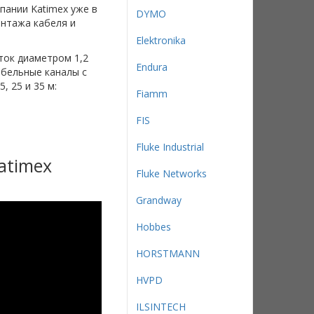
мпании Katimex уже в
DYMO
онтажа кабеля и
Elektronika
ток диаметром 1,2
Endura
абельные каналы с
 25 и 35 м:
Fiamm
FIS
Fluke Industrial
atimex
Fluke Networks
Grandway
Hobbes
HORSTMANN
HVPD
ILSINTECH