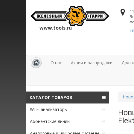
11
Зо
по
www.tools.ru
in
О нас
Акции и распродажи
Для п
Ново
КАТАЛОГ ТОВАРОВ
Wi-Fi анализаторы
Нов
Elek
Абонентские линии
Аналоговые и цифровые системы