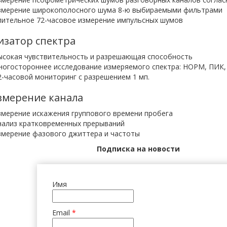
змерение широкополосного шума 8-ю выбираемыми фильтрами
лительное 72-часовое измерение импульсных шумов
изатор спектра
ысокая чувствительность и разрешающая способность
ногостороннее исследование измеряемого спектра: НОРМ, ПИК,
2-часовой мониторинг с разрешением 1 мп.
змерение канала
змерение искажения группового времени пробега
нализ кратковременных прерываний
змерение фазового джиттера и частоты
Подписка на новости
Имя
Email
*