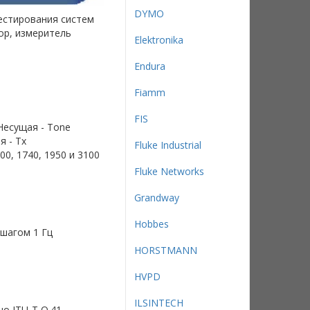
DYMO
естирования систем
тор, измеритель
Elektronika
Endura
Fiamm
FIS
Несущая - Tone
 - Tx
Fluke Industrial
0, 1740, 1950 и 3100
Fluke Networks
Grandway
Hobbes
шагом 1 Гц
HORSTMANN
HVPD
ILSINTECH
о ITU-T O.41