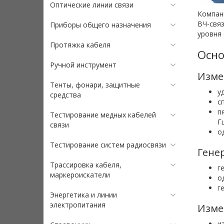
Оптические линии связи
Компан
ВЧ-связ
Приборы общего назначения
уровня 
Протяжка кабеля
Осно
Ручной инструмент
Измер
Тенты, фонари, защитные
у
средства
с
п
Тестирование медных кабелей
Г
связи
о
Тестирование систем радиосвязи
Генер
Трассировка кабеля,
г
маркероискатели
о
г
Энергетика и линии
электропитания
Изме
и