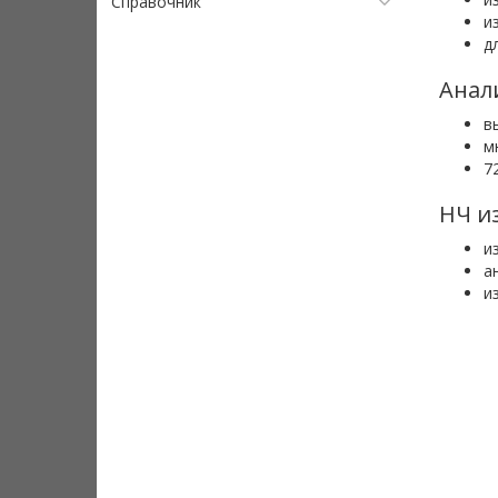
Справочник
и
д
Анал
в
м
7
НЧ и
и
а
и