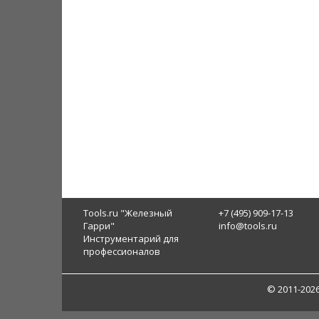
Tools.ru "Железный
+7 (495) 909-17-13
Гарри"
info@tools.ru
Инструментарий для
профессионалов
© 2011-202