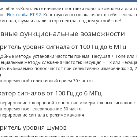
ия «СвязьКомплект» начинает поставки нового комплекса для т
и -
Elektronika ET 92
. Конструктивно он включает в себя: генера
сигнала, шума и анализатор спектра в одном устройстве!
вные функциональные возможности
итель уровня сигнала от 100 Гц до 6 МГц
добные методы установки частоты приема: Несущая + Tone или 
пециальные методы слежения частоты: Несущая + Tx или Несущая
ять выбираемых полос частот при селективных измерениях: 20, 20
ц
дновременный селективный прием 30 частот
атор сигналов от 100 Гц до 6 МГц
енерирование с кварцевой точностью измерительных сигналов с 
дновременное генерирование 30 частот
енерирование сигнала в режиме качания
ритель уровня шумов
змерение псофометрических шумов разговорных каналов согласн