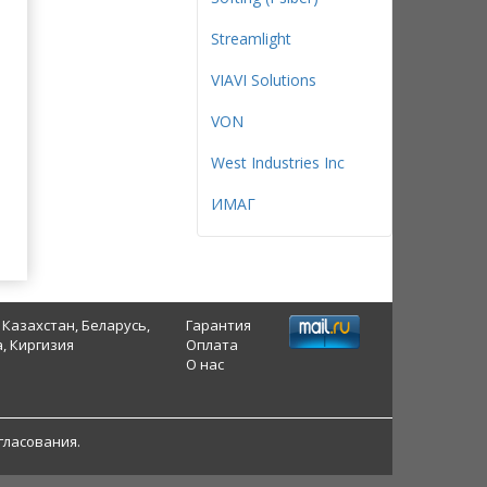
Streamlight
VIAVI Solutions
VON
West Industries Inc
ИМАГ
 Казахстан, Беларусь,
Гарантия
, Киргизия
Оплата
О нас
гласования.