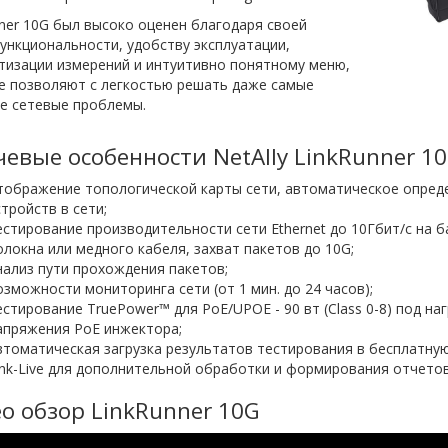
ner 10G был высоко оценен благодаря своей
нкциональности, удобству эксплуатации,
тизации измерений и интуитивно понятному меню,
е позволяют с легкостью решать даже самые
е сетевые проблемы.
евые особенности NetAlly LinkRunner 1
тображение топологической карты сети, автоматическое опред
стройств в сети;
естирование производительности сети Ethernet до 10Гбит/с на б
олокна или медного кабеля, захват пакетов до 10G;
нализ пути прохождения пакетов;
озможности мониторинга сети (от 1 мин. до 24 часов);
естирование TruePower™ для PoE/UPOE - 90 вт (Class 0-8) под на
апряжения PoE инжектора;
втоматическая загрузка результатов тестирования в бесплатну
ink-Live для дополнительной обработки и формирования отчетов
о обзор LinkRunner 10G