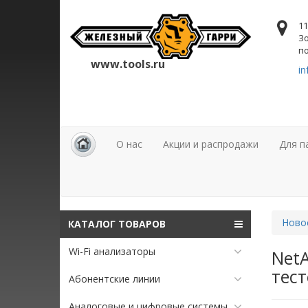
11
Зо
по
www.tools.ru
in
О нас
Акции и распродажи
Для п
Ново
КАТАЛОГ ТОВАРОВ
Wi-Fi анализаторы
NetA
тест
Абонентские линии
Аналоговые и цифровые системы