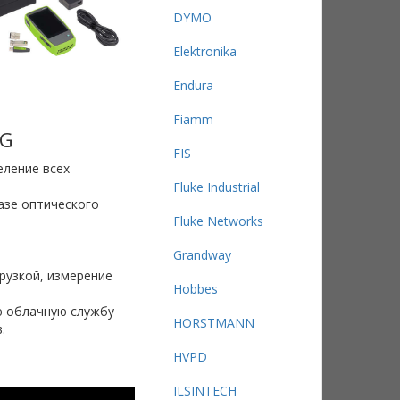
DYMO
Elektronika
Endura
Fiamm
0G
FIS
еление всех
Fluke Industrial
азе оптического
Fluke Networks
Grandway
грузкой, измерение
Hobbes
ю облачную службу
HORSTMANN
.
HVPD
ILSINTECH