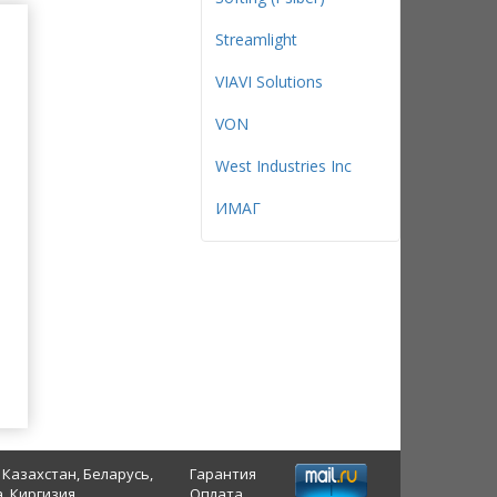
Streamlight
VIAVI Solutions
VON
West Industries Inc
ИМАГ
 Казахстан, Беларусь,
Гарантия
, Киргизия
Оплата