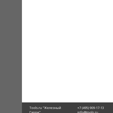
Tools.ru "Железный
+7 (495) 909-17-13
Гарри"
info@tools.ru