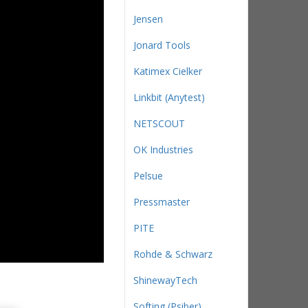
Jensen
Jonard Tools
Katimex Cielker
Linkbit (Anytest)
NETSCOUT
OK Industries
Pelsue
Pressmaster
PITE
Rohde & Schwarz
ShinewayTech
Softing (Psiber)