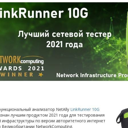
ункциональный анализатор NetAlly
LinkRunner 10G
знан лучшим продуктом 2021 года для тестирования
й инфраструктуры по версии авторитетного интернет
я Великобритании NetworkComputing.