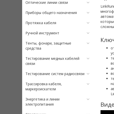
Оптические линии связи
LinkRun
многофу
Приборы общего назначения
автома
которы
Протяжка кабеля
сложны
Ручной инструмент
Ключ
Тенты, фонари, защитные
о
средства
у
т
Тестирование медных кабелей
в
связи
а
в
Тестирование систем радиосвязи
т
н
Трассировка кабеля,
а
маркероискатели
L
Энергетика и линии
Виде
электропитания