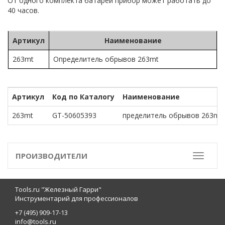
От одного комплекта батарей прибор может работать до
40 часов.
Артикул
Наименование
263mt
Определитель обрывов 263mt
Артикул
Код по Каталогу
Наименование
263mt
GT-50605393
пределитель обрывов 263mt
ПРОИЗВОДИТЕЛИ
Toggle
Tools.ru "Железный Гарри"
Инструментарий для профессионалов
+7 (495) 909-17-13
info@tools.ru