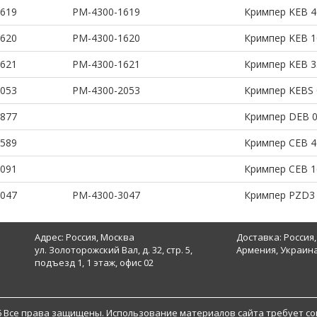
1619
PM-4300-1619
Кримпер KEB 4
1620
PM-4300-1620
Кримпер KEB 1
1621
PM-4300-1621
Кримпер KEB 3
2053
PM-4300-2053
Кримпер KEBS 
0877
Кримпер DEB 
0589
Кримпер CEB 4
3091
Кримпер CEB 1
3047
PM-4300-3047
Кримпер PZD3
Адрес: Россия, Москва
Доставка: Россия,
ул. Золоторожский Вал, д. 32, стр. 5,
Армения, Украина
подъезд 1, 1 этаж, офис 02
6 Все права защищены. Использование материалов сайта требует со