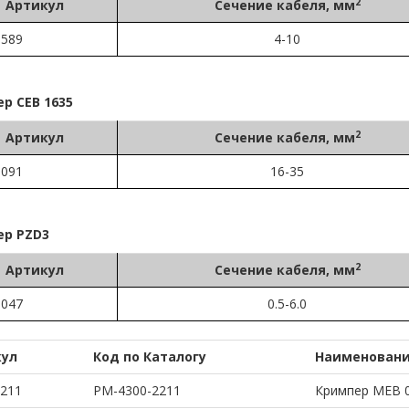
2
Артикул
Сечение кабеля, мм
0589
4-10
р CEB 1635
2
Артикул
Сечение кабеля, мм
3091
16-35
р PZD3
2
Артикул
Сечение кабеля, мм
3047
0.5-6.0
кул
Код по Каталогу
Наименован
2211
PM-4300-2211
Кримпер MEB 