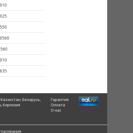
010
025
550
0560
0560
010
635
 Казахстан, Беларусь,
Гарантия
, Киргизия
Оплата
О нас
гласования.