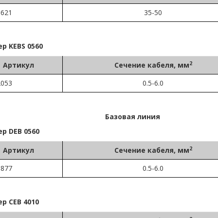
1621
35-50
р KEBS 0560
2
Артикул
Сечение кабеля, мм
2053
0.5-6.0
Базовая линия
р DEB 0560
2
Артикул
Сечение кабеля, мм
0877
0.5-6.0
р CEB 4010