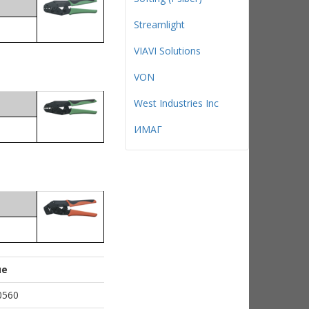
Streamlight
VIAVI Solutions
VON
West Industries Inc
ИМАГ
ие
0560