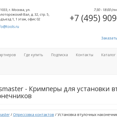
1033, г. Москва, ул.
7:30 - 18:00 (п
лоторожский Вал, д. 32, стр. 5,
+7 (495) 909
дъезд 1, 1 этаж, офис 02
fo@tools.ru
Заказат
артнеров
Где купить
Подписка
Контакты
Каталог
smaster - Кримперы для установки 
онечников
aster
/
Опрессовка контактов
/ Установка втулочных наконечни