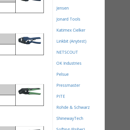
Jensen
Jonard Tools
Katimex Cielker
Linkbit (Anytest)
NETSCOUT
OK Industries
Pelsue
Pressmaster
PITE
Rohde & Schwarz
ShinewayTech
Softing (Psiber)