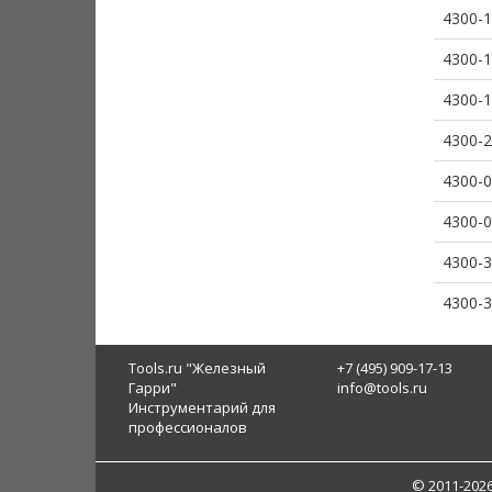
4300-
4300-
4300-
4300-
4300-
4300-
4300-
4300-
Tools.ru "Железный
+7 (495) 909-17-13
Гарри"
info@tools.ru
Инструментарий для
профессионалов
© 2011-202