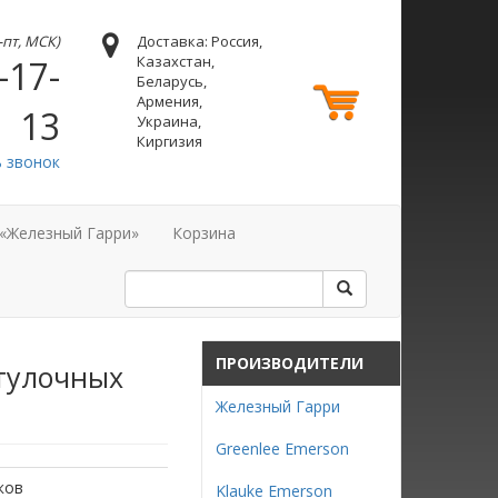
н-пт, МСК)
Доставка: Россия,
Казахстан,
-17-
Беларусь,
Армения,
13
Украина,
Киргизия
ь звонок
 «Железный Гарри»
Корзина
ПРОИЗВОДИТЕЛИ
втулочных
Железный Гарри
Greenlee Emerson
ков
Klauke Emerson