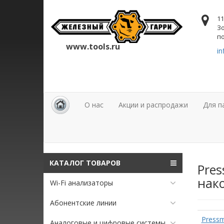
11
Зо
по
www.tools.ru
in
О нас
Акции и распродажи
Для п
КАТАЛОГ ТОВАРОВ
Pres
нак
Wi-Fi анализаторы
Абонентские линии
Pressm
Аналоговые и цифровые системы