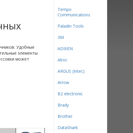
Tempo
Communications
чных
Paladin Tools
3М
чников. Удобные
ADIXEN
ательные элементы
ессовки может
Alroc
ARGUS (Intec)
Arrow
B2 electronic
Brady
Brother
DataShark