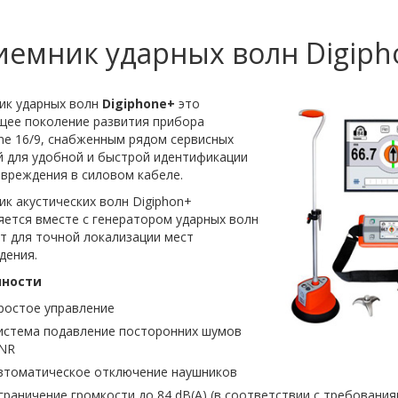
емник ударных волн Digiph
ик ударных волн
Digiphone+
это
щее поколение развития прибора
ne 16/9, снабженным рядом сервисных
й для удобной и быстрой идентификации
вреждения в силовом кабеле.
к акустических волн Digiphon+
яется вместе с генератором ударных волн
т для точной локализации мест
дения.
нности
ростое управление
истема подавление посторонних шумов
NR
втоматическое отключение наушников
граничение громкости до 84 dB(A) (в соответствии с требования