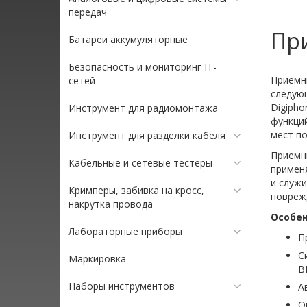
передач
При
Батареи аккумуляторные
Безопасность и мониторинг IT-
Приемн
сетей
следую
Digipho
Инструмент для радиомонтажа
функци
мест по
Инструмент для разделки кабеля
Приемни
Кабельные и сетевые тестеры
примен
и служи
Кримперы, забивка на кросс,
повреж
накрутка провода
Особе
Лабораторные приборы
П
С
Маркировка
B
Наборы инструментов
А
О