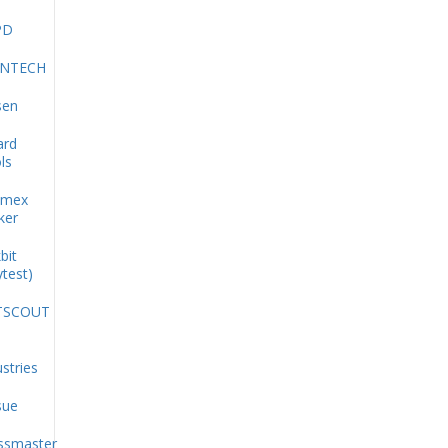
PD
INTECH
sen
ard
ls
imex
ker
bit
ytest)
TSCOUT
stries
sue
ssmaster