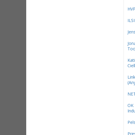
HV
ILS
Jen
Jon
Too
Kat
Ciel
Link
(An
NE
OK
Indu
Pel
Pre