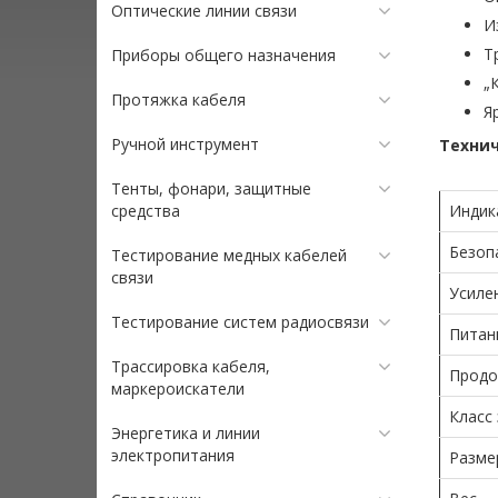
Оптические линии связи
И
Т
Приборы общего назначения
„
Протяжка кабеля
Я
Ручной инструмент
Технич
Тенты, фонари, защитные
средства
Индик
Безоп
Тестирование медных кабелей
связи
Усиле
Тестирование систем радиосвязи
Питан
Трассировка кабеля,
Продо
маркероискатели
Класс
Энергетика и линии
электропитания
Размер