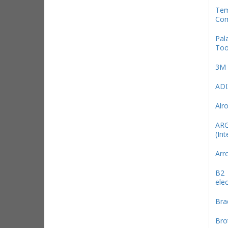
Te
Com
Pal
Too
3М
ADI
Alr
AR
(Int
Arr
B2
elec
Bra
Bro