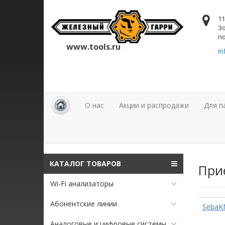
11
Зо
по
www.tools.ru
in
О нас
Акции и распродажи
Для п
КАТАЛОГ ТОВАРОВ
При
Wi-Fi анализаторы
Абонентские линии
SebaK
Аналоговые и цифровые системы