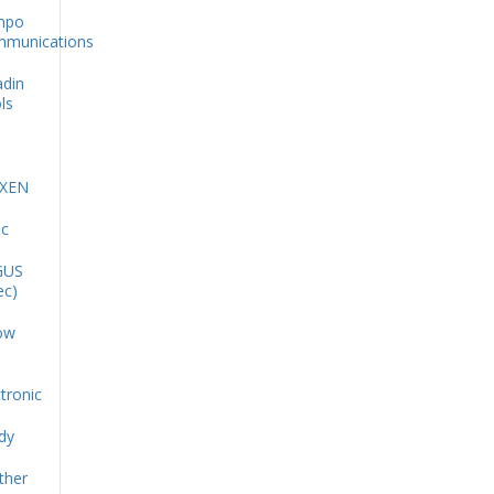
mpo
munications
adin
ls
XEN
oc
GUS
ec)
ow
tronic
dy
ther