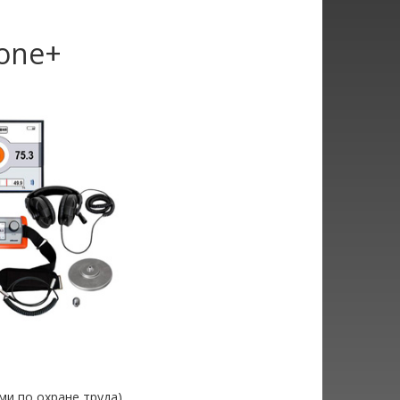
one+
ми по охране труда)