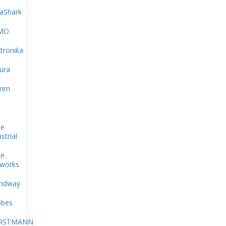
aShark
MO
ktronika
ura
amm
ke
strial
ke
works
ndway
bes
RSTMANN