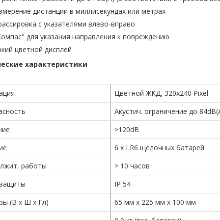
змерение дистанции в миллисекундах или метрах
рассировка с указателями влево-вправо
Компас" для указания направления к повреждению
ркий цветной дисплей
еские характеристики
ация
Цветной ЖКД, 320x240 Pixel
асность
Акустич. ограничение до 84dB(
ние
>120dB
ие
6 х LR6 щелочных батарей
лжит, работы
> 10 часов
 защиты
IP 54
ы (В х Ш х Гл)
65 мм x 225 мм x 100 мм