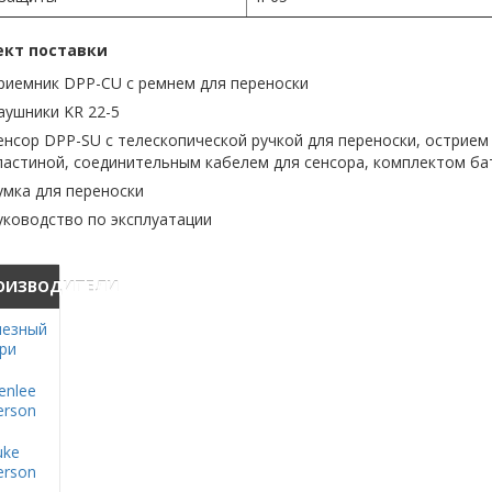
кт поставки
риемник DPP-CU с ремнем для переноски
аушники KR 22-5
енсор DPP-SU с телескопической ручкой для переноски, острием 
ластиной, соединительным кабелем для сенсора, комплектом ба
умка для переноски
уководство по эксплуатации
ОИЗВОДИТЕЛИ
езный
ри
enlee
rson
uke
rson