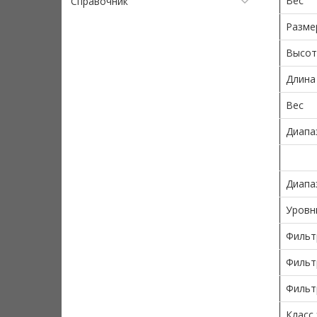
Вес
Справочник
Разме
Высот
Длина
Вес
Диапа
Диапа
Уровн
Фильт
Фильт
Фильт
Класс