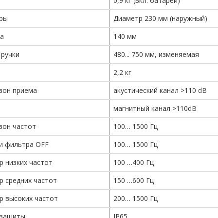
0,9 кг (вкл. батареи)
ры
Диаметр 230 мм (наружный)
а
140 мм
 ручки
480... 750 мм, изменяемая
2,2 кг
зон приема
акустический канал >110 dB
магнитный канал >110dB
зон частот
100… 1500 Гц
и фильтра OFF
100… 1500 Гц
р низких частот
100 …400 Гц
р средних частот
150 …600 Гц
р высоких частот
200… 1500 Гц
 защиты
IP65