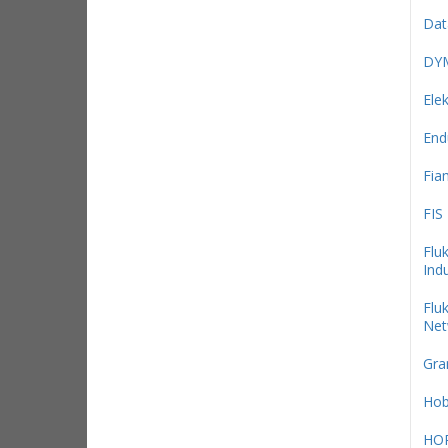
Dat
DY
Ele
End
Fi
FIS
Flu
Indu
Flu
Net
Gra
Hob
HO