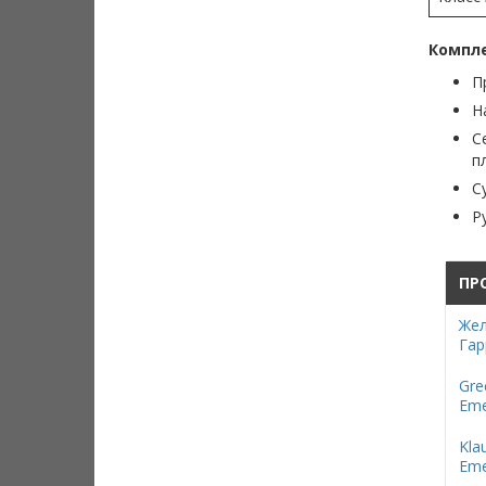
Компле
П
Н
С
п
С
Р
ПР
Жел
Гар
Gre
Eme
Kla
Eme