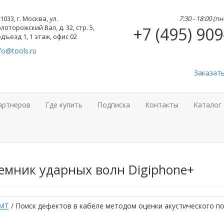
1033, г. Москва, ул.
7:30 - 18:00 (п
лоторожский Вал, д. 32, стр. 5,
+7 (495) 909
дъезд 1, 1 этаж, офис 02
fo@tools.ru
Заказат
артнеров
Где купить
Подписка
Контакты
Каталог
емник ударных волн Digiphone+
MT
/ Поиск дефектов в кабеле методом оценки акустического п