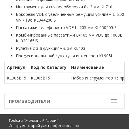
Инструмент для снятия оболочки 8-13 мм KL710
Бокорезы VDE с увеличенным режущим усилием L=200
мм / 18о KL044200IS
Пассатижи телефониста VDE L=205 мм KL050205IS
Комбинированные пассатижи L=165 мм VDE до 1000В
KL020165IS
Pулетка с 3-я функциями, 3м KL403
Професиональнаяй сумка для инженеров KL905L
Артикул
Код по Каталогу
Наименование
KL905B15
KL905B15
Набор инструментов 15 пре
ПРОИЗВОДИТЕЛИ
Toggle
Tools.ru "Железный Гарри"
Инструментарий для профессионалов