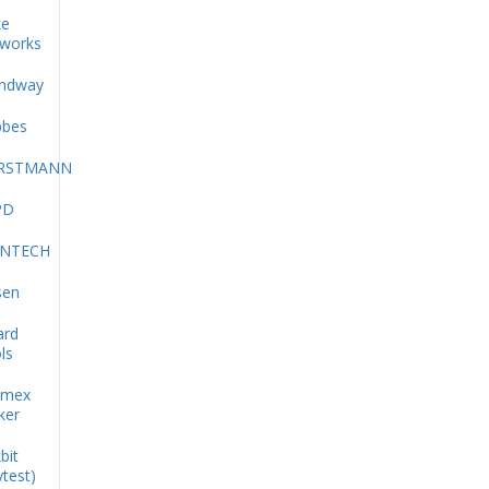
ke
works
ndway
bes
RSTMANN
PD
INTECH
sen
ard
ls
imex
ker
bit
ytest)