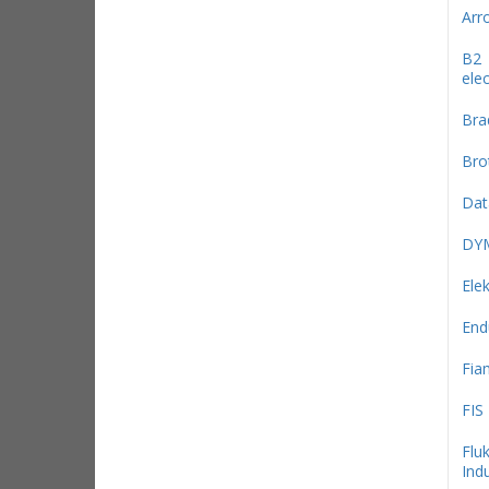
Arr
B2
elec
Bra
Bro
Dat
DY
Ele
End
Fi
FIS
Flu
Indu