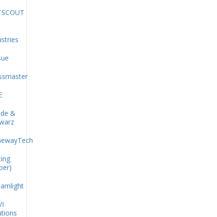
TSCOUT
stries
sue
ssmaster
E
de &
warz
newayTech
ting
ber)
eamlight
VI
utions