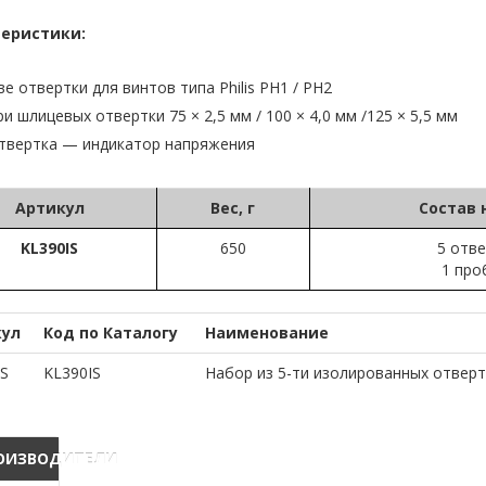
еристики:
ве отвертки для винтов типа Philis PH1 / PH2
ри шлицевых отвертки 75 × 2,5 мм / 100 × 4,0 мм /125 × 5,5 мм
твертка — индикатор напряжения
Артикул
Вес, г
Состав 
KL390IS
650
5 отв
1 про
кул
Код по Каталогу
Наименование
S
KL390IS
Набор из 5-ти изолированных отверт
ОИЗВОДИТЕЛИ