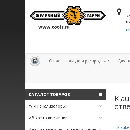
11
Зо
по
www.tools.ru
in
О нас
Акции и распродажи
Для п
КАТАЛОГ ТОВАРОВ
Klau
отв
Wi-Fi анализаторы
Абонентские линии
Klauke
Аналоговые и цифровые системы