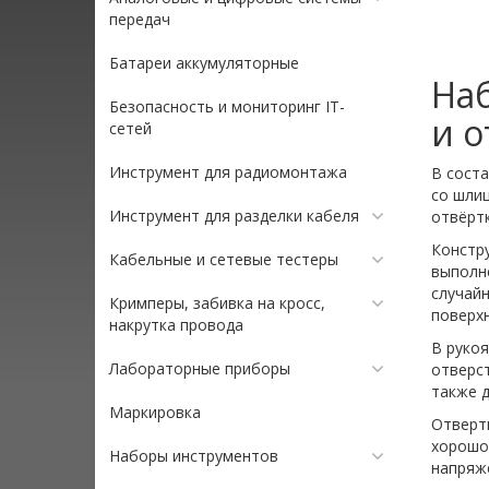
передач
Батареи аккумуляторные
Наб
Безопасность и мониторинг IT-
и о
сетей
Инструмент для радиомонтажа
В соста
со шлиц
Инструмент для разделки кабеля
отвёртк
Констру
Кабельные и сетевые тестеры
выполн
случайн
Кримперы, забивка на кросс,
поверхн
накрутка провода
В рукоя
Лабораторные приборы
отверс
также д
Маркировка
Отвертк
хорошо
Наборы инструментов
напряже