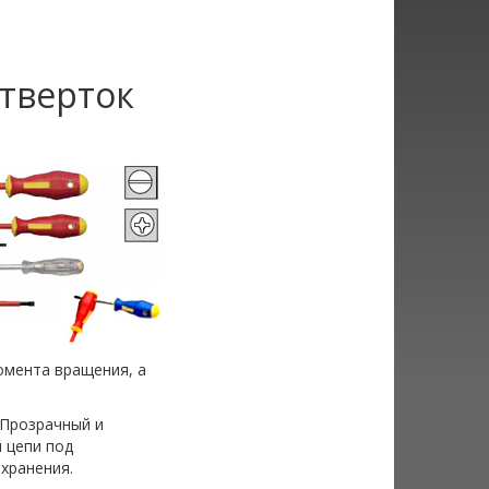
отверток
омента вращения, а
 Прозрачный и
 цепи под
хранения.