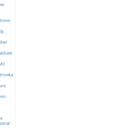
ow
tronic
dy
ther
aShark
MO
ktronika
ura
amm
ke
strial