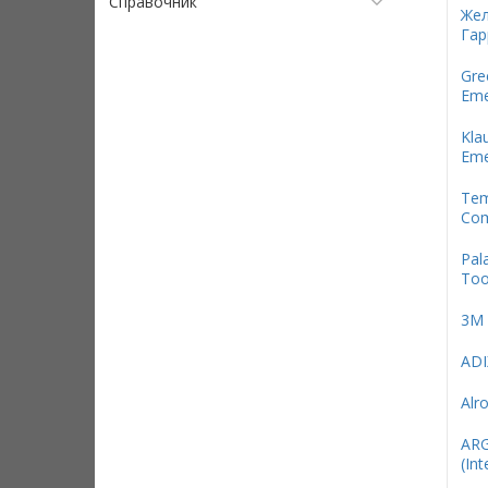
Справочник
Жел
Гар
Gre
Eme
Kla
Eme
Te
Com
Pal
Too
3М
ADI
Alr
AR
(Int