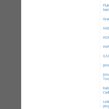
Flu
Net
Gra
Hob
HO
HV
ILS
Jen
Jon
Too
Kat
Ciel
Link
(An