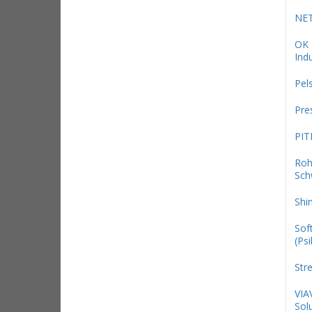
NE
OK
Indu
Pel
Pre
PIT
Roh
Sch
Shi
Sof
(Psi
Str
VIA
Sol