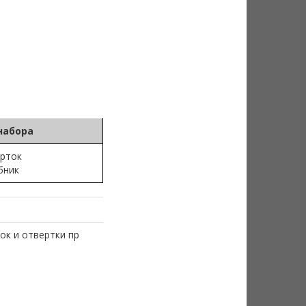
набора
ерток
бник
ок и отвертки пр