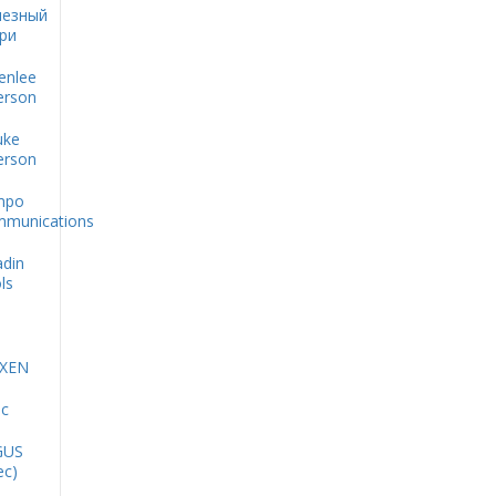
езный
ри
enlee
rson
uke
rson
mpo
munications
adin
ls
XEN
oc
GUS
ec)