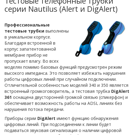
Тестовые телефонные трубки
серии Nautilus (Alert и DigAlert)
Профессиональные
тестовые трубки
выполнены
в уникальном корпусе.
Благодаря встроенной в
корпус запатентованной
мембране прибор не
пропускает влагу. Во всех
моделях помимо базовых функций предусмотрен режим
высокого импеданса. Это позволяет избежать нарушения
работы цифровых линий при случайном подключении.
Отличительной особенностью моделей 340 и 350 является
встроенный громкоговоритель, а тестовая трубка
DigAlert
361
оснащена двусторонней громкой связью (спикерфон) и
обеспечивает возможность работы на ADSL линиях без
нарушения потока передачи.
Приборы серии
DigAlert
имеют функцию обнаружения
цифровых линий. При подсоединении к линии будет
подаваться звуковая сигнализация о наличии цифровой