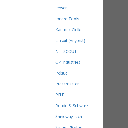
Jensen
Jonard Tools
Katimex Cielker
Linkbit (Anytest)
NETSCOUT
OK Industries
Pelsue
Pressmaster
PITE
Rohde & Schwarz
ShinewayTech
Softing (Psiber)