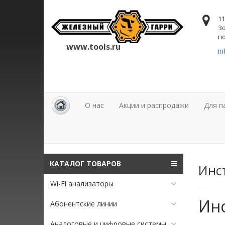
11
Зо
по
www.tools.ru
in
О нас
Акции и распродажи
Для п
КАТАЛОГ ТОВАРОВ
Инс
Wi-Fi анализаторы
Ин
Абонентские линии
Аналоговые и цифровые системы