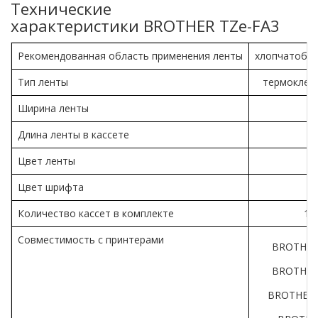
Технические
характеристики BROTHER TZe-FA3
Рекомендованная область применения ленты
хлопчатобу
Тип ленты
термоклей
Ширина ленты
1
Длина ленты в кассете
Цвет ленты
б
Цвет шрифта
с
Количество кассет в комплекте
1 
Совместимость с принтерами
BROTHER
BROTHER
BROTHER 