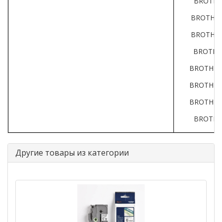
BROTHE
BROTHER
BROTHER
BROTHE
BROTHER
BROTHER
BROTHER
BROTHE
Другие товары из категории