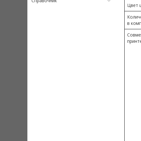
Справочник
Цвет 
Колич
в ком
Совме
принт