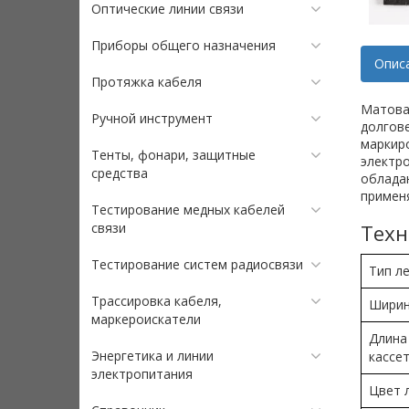
Оптические линии связи
Приборы общего назначения
Опис
Протяжка кабеля
Матова
Ручной инструмент
долгов
маркиро
Тенты, фонари, защитные
электро
средства
облада
применя
Тестирование медных кабелей
связи
Техн
Тестирование систем радиосвязи
Тип л
Трассировка кабеля,
Ширин
маркероискатели
Длина
Энергетика и линии
кассе
электропитания
Цвет 