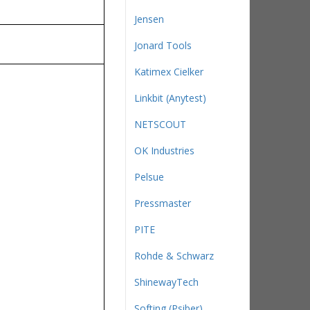
Jensen
Jonard Tools
Katimex Cielker
Linkbit (Anytest)
NETSCOUT
OK Industries
Pelsue
Pressmaster
PITE
Rohde & Schwarz
ShinewayTech
Softing (Psiber)