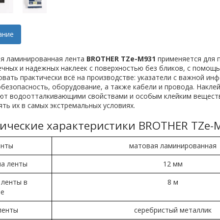
ание
я ламинированная лента
BROTHER TZe-M931
применяется для 
ечных и надежных наклеек с поверхностью без бликов, с помо
вать практически всё на производстве: указатели с важной инф
безопасность, оборудование, а также кабели и провода. Накле
ют водоотталкивающими свойствами и особым клейким веществ
ть их в самых экстремальных условиях.
ические характеристики BROTHER TZe-
енты
матовая ламинированная
а ленты
12 мм
 ленты в
8 м
те
ленты
серебристый металлик