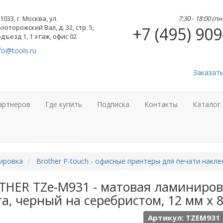
1033, г. Москва, ул.
7:30 - 18:00 (п
лоторожский Вал, д. 32, стр. 5,
+7 (495) 909
дъезд 1, 1 этаж, офис 02
fo@tools.ru
Заказат
артнеров
Где купить
Подписка
Контакты
Каталог
ировка
Brother P-touch - офисные принтеры для печати накле
THER TZe-M931 - матовая ламиниро
а, черный на серебристом, 12 мм х 8
Артикул: TZEM931