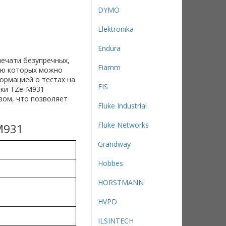
DYMO
Elektronika
Endura
печати безупречных,
Fiamm
щью которых можно
ормацией о тестах на
FIS
йки TZe-M931
ом, что позволяет
Fluke Industrial
Fluke Networks
M931
Grandway
Hobbes
HORSTMANN
HVPD
ILSINTECH