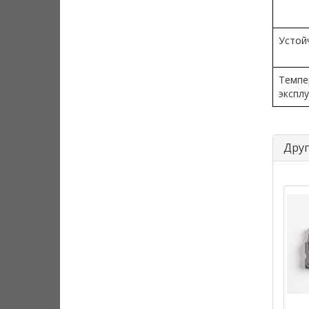
Устой
Темпе
экспл
Друг