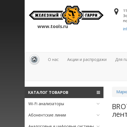
11
Зо
по
www.tools.ru
in
О нас
Акции и распродажи
Для п
Марк
КАТАЛОГ ТОВАРОВ
Wi-Fi анализаторы
BRO
лент
Абонентские линии
Аналоговые и цифровые системы