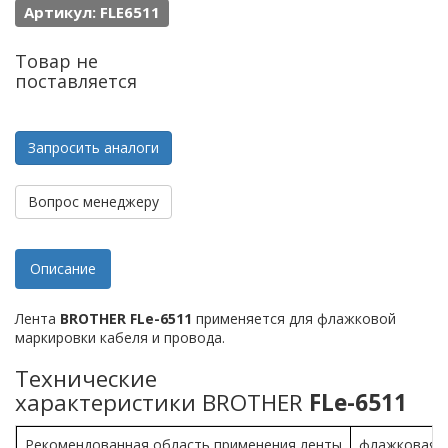
Артикул: FLE6511
Товар не
поставляется
Запросить аналоги
Вопрос менеджеру
Описание
Лента
BROTHER FLe-6511
применяется для флажковой
маркировки кабеля и провода.
Технические
характеристики BROTHER
FLe-6511
Рекомендованная область применения ленты
флажковая м