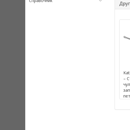
Справочник
Друг
Kat
– С
чул
за
пет
во
лин
д.к
11.