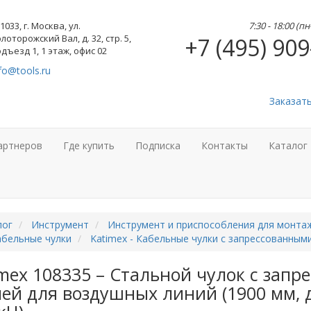
1033, г. Москва, ул.
7:30 - 18:00 (п
лоторожский Вал, д. 32, стр. 5,
+7 (495) 909
дъезд 1, 1 этаж, офис 02
fo@tools.ru
Заказат
артнеров
Где купить
Подписка
Контакты
Каталог
лог
Инструмент
Инструмент и приспособления для монта
абельные чулки
Katimex - Кабельные чулки c запрессованным
mex 108335 – Стальной чулок с запр
ей для воздушных линий (1900 мм, д