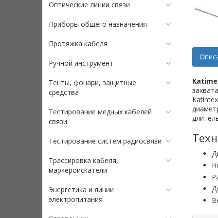
Оптические линии связи
Приборы общего назначения
Протяжка кабеля
Опис
Ручной инструмент
Katime
Тенты, фонари, защитные
захвата
средства
Katimex
диаметр
Тестирование медных кабелей
длител
связи
Техн
Тестирование систем радиосвязи
Д
Трассировка кабеля,
Н
маркероискатели
Р
Д
Энергетика и линии
электропитания
Ве