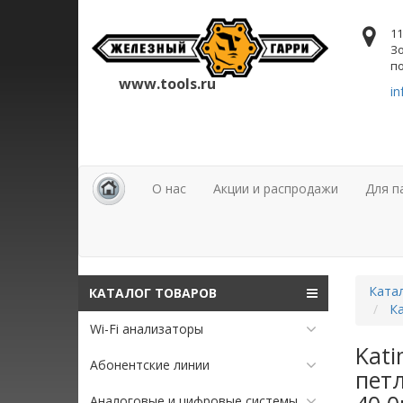
11
Зо
по
www.tools.ru
in
О нас
Акции и распродажи
Для п
Ката
КАТАЛОГ ТОВАРОВ
К
Wi-Fi анализаторы
Kati
Абонентские линии
петл
Аналоговые и цифровые системы