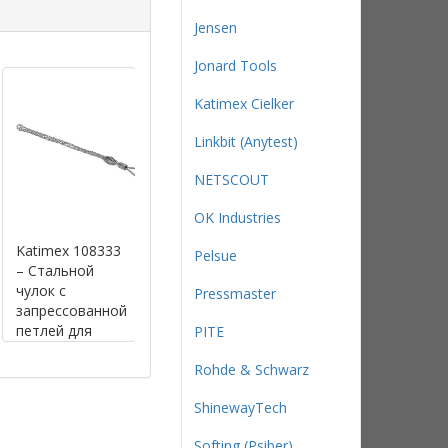
Jensen
Jonard Tools
Katimex Cielker
Linkbit (Anytest)
NETSCOUT
OK Industries
Katimex 108333
Katimex 108334
Katimex 108336
Pelsue
– Стальной
– Стальной
– Стальной
чулок с
чулок с
чулок с
Pressmaster
запрессованной
запрессованной
запрессованно
петлей для
петлей для
петлей для
PITE
воздушных
воздушных
воздушных
Rohde & Schwarz
линий (1300
линий (1500
линий (1900
мм, д.к 25-
мм, д.к 32-
мм, д.к 48-
ShinewayTech
32мм, 31.8кН)
38мм, 40.0кН)
63мм, 50.0кН)
Softing (Psiber)