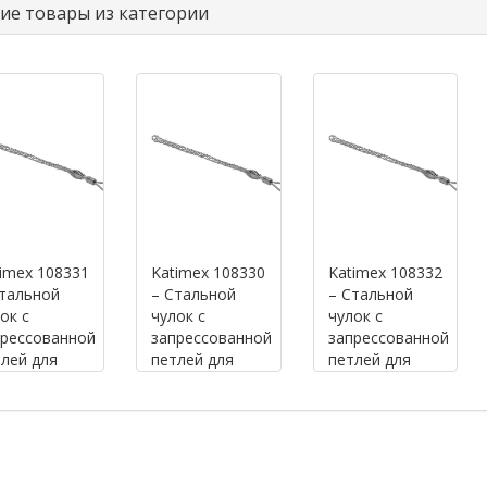
ие товары из категории
imex 108331
Katimex 108330
Katimex 108332
тальной
– Стальной
– Стальной
ок с
чулок с
чулок с
прессованной
запрессованной
запрессованной
лей для
петлей для
петлей для
здушных
воздушных
воздушных
ий (825 мм,
линий (700 мм,
линий (1050
 12-19мм,
д.к 6-13мм,
мм, д.к 19-
2кН)
7.5кН)
25мм, 18.4кН)