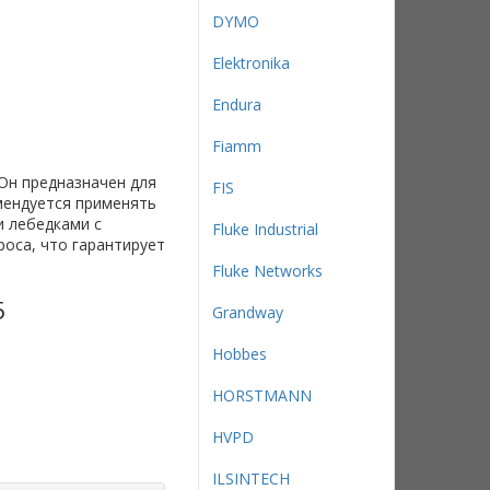
DYMO
Elektronika
Endura
Fiamm
 Он предназначен для
FIS
мендуется применять
и лебедками с
Fluke Industrial
оса, что гарантирует
Fluke Networks
5
Grandway
Hobbes
HORSTMANN
HVPD
ILSINTECH