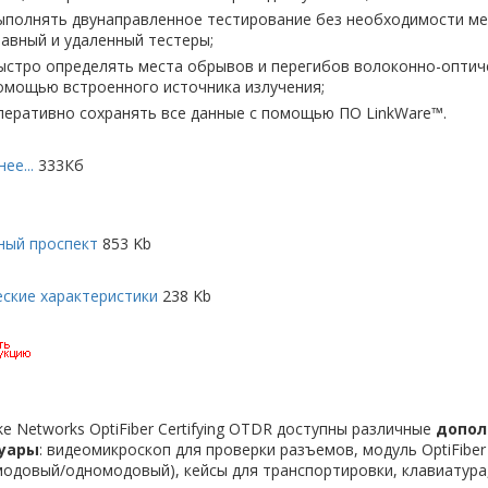
ыполнять двунаправленное тестирование без необходимости м
лавный и удаленный тестеры;
ыстро определять места обрывов и перегибов волоконно-оптиче
омощью встроенного источника излучения;
перативно сохранять все данные с помощью ПО LinkWare™.
ее...
333Кб
ный проспект
853 Kb
ские характеристики
238 Kb
ke Networks OptiFiber Certifying OTDR доступны различные
допол
уары
: видеомикроскоп для проверки разъемов, модуль OptiFibe
модовый/одномодовый), кейсы для транспортировки, клавиатура