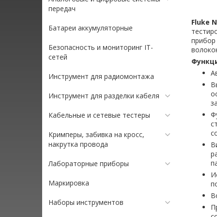
передач
Fluke N
Батареи аккумуляторные
тестир
прибор
Безопасность и мониторинг IT-
волокон
сетей
Функци
А
Инструмент для радиомонтажа
В
о
Инструмент для разделки кабеля
з
Ф
Кабельные и сетевые тестеры
с
с
Кримперы, забивка на кросс,
накрутка провода
В
р
п
Лабораторные приборы
И
Маркировка
п
В
Наборы инструментов
П
с