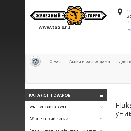
11
Зо
по
www.tools.ru
in
О нас
Акции и распродажи
Для п
КАТАЛОГ ТОВАРОВ
Fluk
Wi-Fi анализаторы
уни
Абонентские линии
Аналоговые и цифровые системы