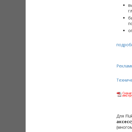
в
г
б
п
о
подробн
Реклам
Техниче
Для Flu
аксесс
(много