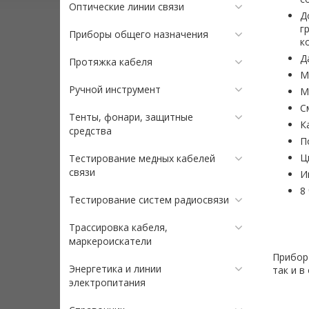
Оптические линии связи
Д
г
Приборы общего назначения
к
Д
Протяжка кабеля
М
Ручной инструмент
М
С
Тенты, фонари, защитные
К
средства
П
Ц
Тестирование медных кабелей
связи
И
8
Тестирование систем радиосвязи
Трассировка кабеля,
маркероискатели
Прибор 
Энергетика и линии
так и в
электропитания