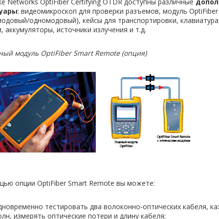
ke Networks OptiFiber Certifying OTDR доступны различные
допол
уары
: видеомикроскоп для проверки разъемов, модуль OptiFibe
модовый/одномодовый), кейсы для транспортировки, клавиатура
, аккумуляторы, источники излучения и т.д.
ный модуль
OptiFiber Smart Remote (опция)
ью опции OptiFiber Smart Remote вы можете:
дновременно тестировать два волоконно-оптических кабеля, ка
олн, измерять оптические потери и длину кабеля;