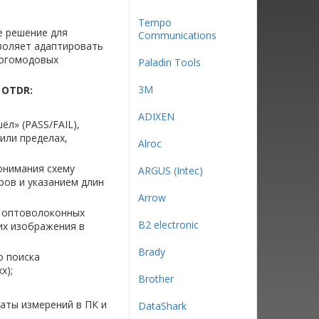
Tempo
 решение для
Communications
воляет адаптировать
ногомодовых
Paladin Tools
3М
 OTDR:
ADIXEN
л» (PASS/FAIL),
или пределах,
Alroc
онимания схему
ARGUS (Intec)
ров и указанием длин
Arrow
е оптоволоконных
B2 electronic
их изображения в
Brady
о поиска
x);
Brother
аты измерений в ПК и
DataShark