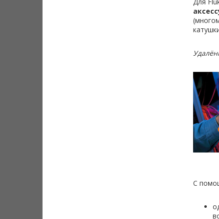
Для Flu
аксесс
(много
катушки
Удалён
С помощ
о
в