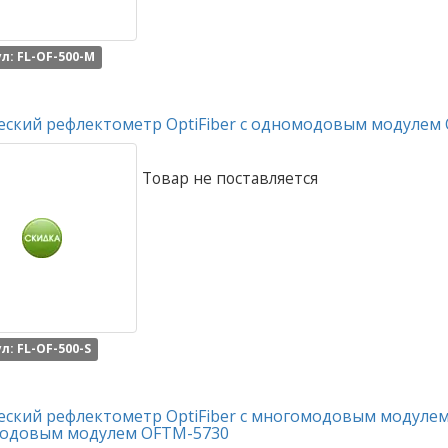
л: FL-OF-500-M
еский рефлектометр OptiFiber с одномодовым модулем
Товар не поставляется
л: FL-OF-500-S
еский рефлектометр OptiFiber с многомодовым модуле
одовым модулем OFTM-5730