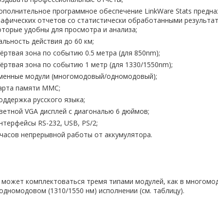
ополнительное программное обеспечение LinkWare Stats предна
рафических отчетов со статистически обработанными результат
оторые удобны для просмотра и анализа;
альность действия до 60 км;
ёртвая зона по событию 0.5 метра (для 850nm);
ёртвая зона по событию 1 метр (для 1330/1550nm);
менные модули (многомодовый/одномодовый);
арта памяти MMC;
оддержка русского языка;
ветной VGA дисплей c диагональю 6 дюймов;
нтерфейсы RS-232, USB, PS/2;
 часов непрерывной работы от аккумулятора.
может комплектоваться тремя типами модулей, как в многомод
 одномодовом (1310/1550 нм) исполнении (см. таблицу).