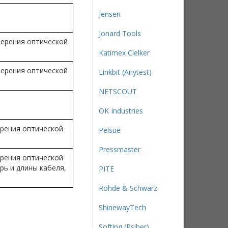
Jensen
Jonard Tools
ерения оптической
Katimex Cielker
ерения оптической
Linkbit (Anytest)
NETSCOUT
OK Industries
рения оптической
Pelsue
Pressmaster
рения оптической
ь и длины кабеля,
PITE
Rohde & Schwarz
ShinewayTech
Softing (Psiber)