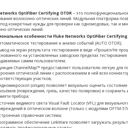
etworks OptiFiber Certifying OTDR
– это полнофункциональное
ования волоконно-оптических линий. Модульная платформа поз
 под конкретные нужды для проверки как одномодовых, так и м
но-оптических линий.
ональные особенности Fluke Networks OptiFiber Certifying
втоматическое тестирование и анализ событий (AUTO OTDR);
ывод на экран результата тестирования в виде «Прошёл/Не прошё
снованного на установленных заводских пределах тестирования 
адаваемых самим пользователем;
ункция ChannelMap™ предоставляет пользователю легкую для п
троения оптической линии с расположением в ней всех коннекто
оответствующих участков;
идеомикроскоп (опция) позволяет визуально оценить состояни
азъёмов (повреждения, грязь, качество полировки) и сохранить 
амяти прибора;
сточник видимого света Visual Fault Locator (VFL) для визуальног
овреждений в оптическом волокне (только с модулями OFTM-57x
строенная справочная система;
рограммное обеспечение LinkWare позволяет загружать результ
оздавать профессиональные отчеты;