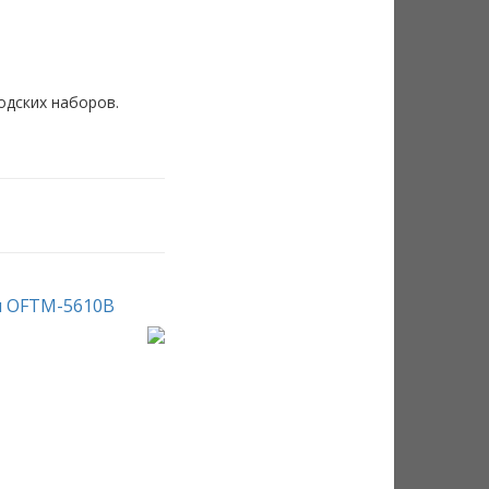
одских наборов.
м OFTM-5610B