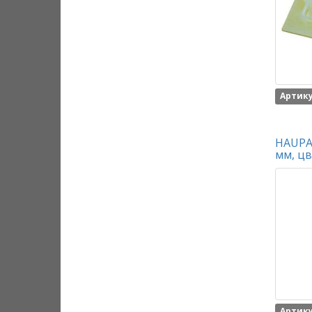
Артику
HAUPA 
мм, цв
Артику