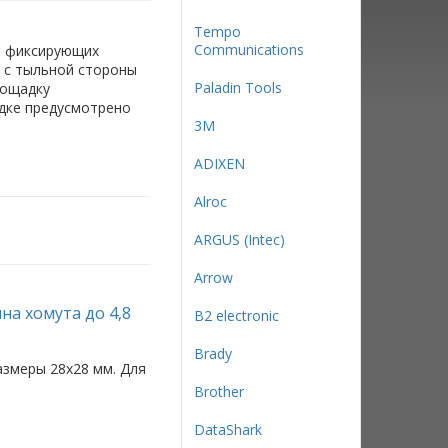
Tempo
Communications
, фиксирующих
 с тыльной стороны
Paladin Tools
лощадку
адке предусмотрено
3М
ADIXEN
Alroc
ARGUS (Intec)
Arrow
на хомута до 4,8
B2 electronic
Brady
азмеры 28x28 мм. Для
Brother
DataShark