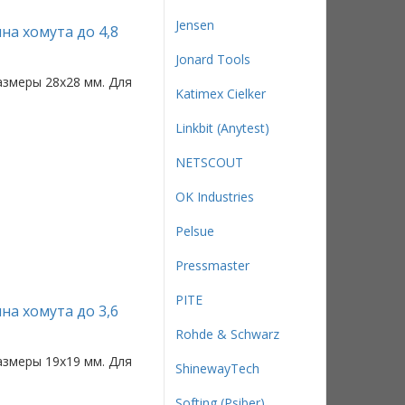
Jensen
на хомута до 4,8
Jonard Tools
азмеры 28x28 мм. Для
Katimex Cielker
Linkbit (Anytest)
NETSCOUT
OK Industries
Pelsue
Pressmaster
PITE
на хомута до 3,6
Rohde & Schwarz
азмеры 19x19 мм. Для
ShinewayTech
Softing (Psiber)