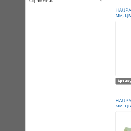
Справочник
HAUPA 
мм, цв
Артику
HAUPA 
мм, цв