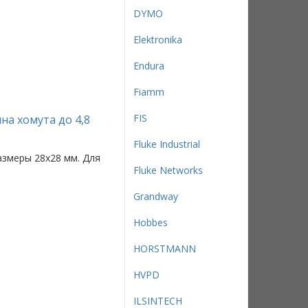
DYMO
Elektronika
Endura
Fiamm
FIS
на хомута до 4,8
Fluke Industrial
азмеры 28x28 мм. Для
Fluke Networks
Grandway
Hobbes
HORSTMANN
HVPD
ILSINTECH