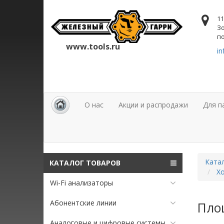
11
Зо
по
www.tools.ru
in
О нас
Акции и распродажи
Для п
Ката
КАТАЛОГ ТОВАРОВ
Хо
Wi-Fi анализаторы
Абонентские линии
Пло
Аналоговые и цифровые системы