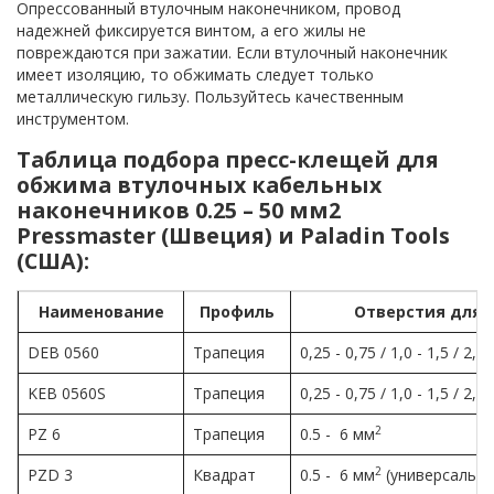
Опрессованный втулочным наконечником, провод
надежней фиксируется винтом, а его жилы не
повреждаются при зажатии. Если втулочный наконечник
имеет изоляцию, то обжимать следует только
металлическую гильзу. Пользуйтесь качественным
инструментом.
Таблица подбора пресс-клещей для
обжима втулочных кабельных
наконечников 0.25 – 50 мм2
Pressmaster (Швеция) и Paladin Tools
(США):
Наименование
Профиль
Отверстия для 
DEB 0560
Трапеция
0,25 - 0,75 / 1,0 - 1,5 / 2,5 
KEB 0560S
Трапеция
0,25 - 0,75 / 1,0 - 1,5 / 2,5 
2
PZ 6
Трапеция
0.5 - 6 мм
2
PZD 3
Квадрат
0.5 - 6 мм
(универсально