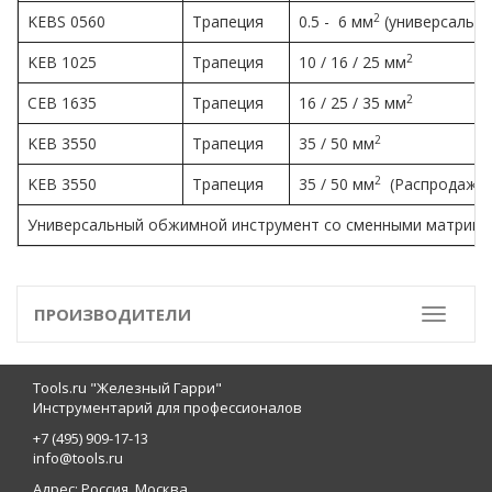
2
KEBS 0560
Трапеция
0.5 - 6 мм
(универсально
2
KEB 1025
Трапеция
10 / 16 / 25 мм
2
CEB 1635
Трапеция
16 / 25 / 35 мм
2
KEB 3550
Трапеция
35 / 50 мм
2
KEB 3550
Трапеция
35 / 50 мм
(Распродажа)
Универсальный обжимной инструмент со сменными матрица
ПРОИЗВОДИТЕЛИ
Toggle
Tools.ru "Железный Гарри"
Инструментарий для профессионалов
+7 (495) 909-17-13
info@tools.ru
Адрес: Россия, Москва