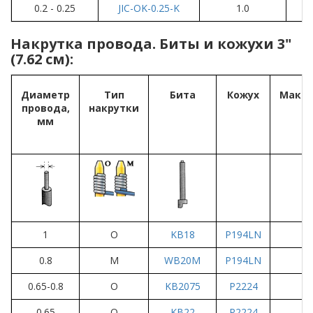
0.2 - 0.25
JIC-OK-0.25-K
1.0
Накрутка провода. Биты и кожухи 3"
(7.62 см):
Диаметр
Тип
Бита
Кожух
Макс.
провода,
накрутки
мм
1
O
KB18
P194LN
0.8
M
WB20M
P194LN
0.65-0.8
O
KB2075
P2224
0.65
O
KB22
P2224