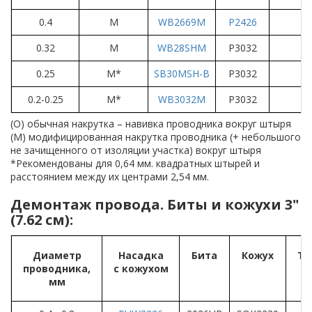
0.4
M
WB2669M
P2426
0.32
M
WB28SHM
P3032
0.25
M*
SB30MSH-B
P3032
0.2-0.25
M*
WB3032M
P3032
(O) обычная накрутка – навивка проводника вокруг штыря
(М) модифицированная накрутка проводника (+ небольшого
не зачищенного от изоляции участка) вокруг штыря
*Рекомендованы для 0,64 мм. квадратных штырей и
расстоянием между их центрами 2,54 мм.
Демонтаж провода. Биты и кожухи 3"
(7.62 см):
Диаметр
Насадка
Бита
Кожух
Ти
проводника,
с кожухом
мм