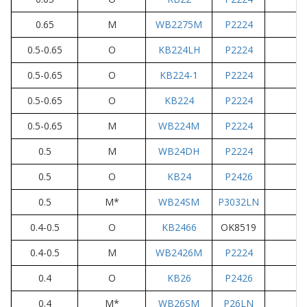
0.65
M
WB2275M
P2224
0.5-0.65
O
KB224LH
P2224
0.5-0.65
О
KB224-1
P2224
0.5-0.65
O
KB224
P2224
0.5-0.65
M
WB224M
P2224
0.5
M
WB24DH
P2224
0.5
O
KB24
P2426
0.5
M*
WB24SM
P3032LN
0.4-0.5
O
KB2466
OK8519
0.4-0.5
M
WB2426M
P2224
0.4
O
KB26
P2426
0.4
M*
WB26SM
P26LN