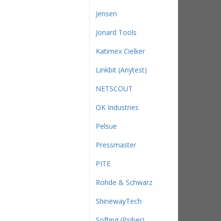
Jensen
Jonard Tools
Katimex Cielker
Linkbit (Anytest)
NETSCOUT
OK Industries
Pelsue
Pressmaster
PITE
Rohde & Schwarz
ShinewayTech
Softing (Psiber)