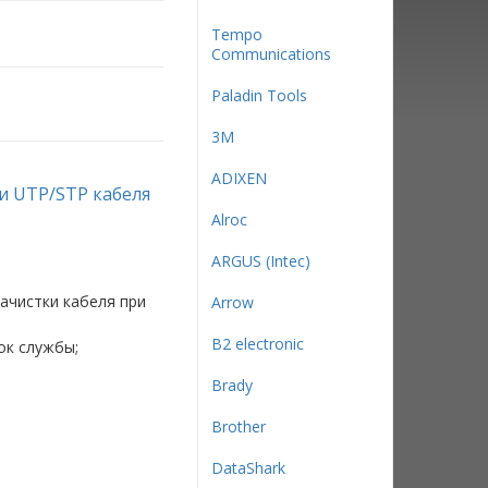
Tempo
Communications
Paladin Tools
3М
ADIXEN
ки UTP/STP кабеля
Alroc
ARGUS (Intec)
ачистки кабеля при
Arrow
B2 electronic
ок службы;
Brady
Brother
DataShark