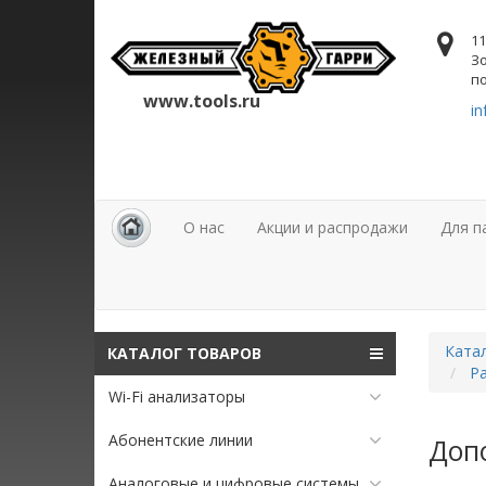
11
Зо
по
www.tools.ru
in
О нас
Акции и распродажи
Для п
Ката
КАТАЛОГ ТОВАРОВ
Ра
Wi-Fi анализаторы
Абонентские линии
Доп
Аналоговые и цифровые системы