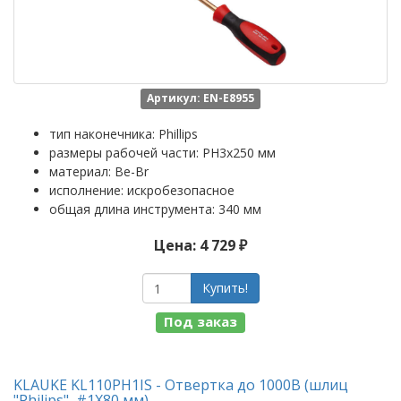
Артикул: EN-E8955
тип наконечника: Phillips
размеры рабочей части: PH3x250 мм
материал: Be-Br
исполнение: искробезопасное
общая длина инструмента: 340 мм
Цена: 4 729 ₽
Купить!
Под заказ
KLAUKE KL110PH1IS - Отвертка до 1000В (шлиц
"Philips", #1Х80 мм)