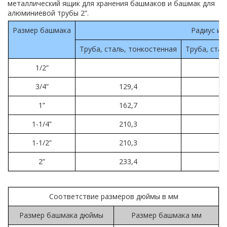
металлический ящик для хранения башмаков и башмак для
алюминиевой трубы 2”.
Размер башмака
Радиус из
Труба, сталь, тонкостенная
Труба, стал
1/2”
3/4”
129,4
1”
162,7
1-1/4”
210,3
1-1/2”
210,3
2”
233,4
Соответствие размеров дюймы в мм
Размер башмака дюймы
Размер башмака мм