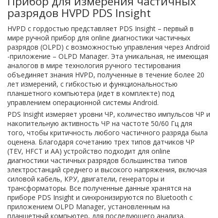
Прибор для измерения частичных
разрядов HVPD PDS Insight
HVPD с гордостью представляет PDS Insight – первый в
мире ручной прибор для online диагностики частичных
разрядов (OLPD) с возможностью управления через Android
-приложение – OLPD Manager. Эта уникальная, не имеющая
аналогов в мире технология ручного тестирования
объединяет знания HVPD, полученные в течение более 20
лет измерений, с гибкостью и функциональностью
планшетного компьютера (идет в комплекте) под
управлением операционной системы Android.
PDS Insight измеряет уровни ЧР, количество импульсов ЧР и
накопительную активность ЧР на частоте 50/60 Гц для
того, чтобы критичность любого частичного разряда была
оценена. Благодаря сочетанию трех типов датчиков ЧР
(TEV, HFCT и AA) устройство подходит для online
диагностики частичных разрядов большинства типов
электростанций среднего и высокого напряжения, включая
силовой кабель, КРУ, двигатели, генераторы и
трансформаторы. Все полученные данные хранятся на
приборе PDS Insight и синхронизируются по Bluetooth с
приложением OLPD Manager, установленным на
планшетный компьютер, для последующего анализа.