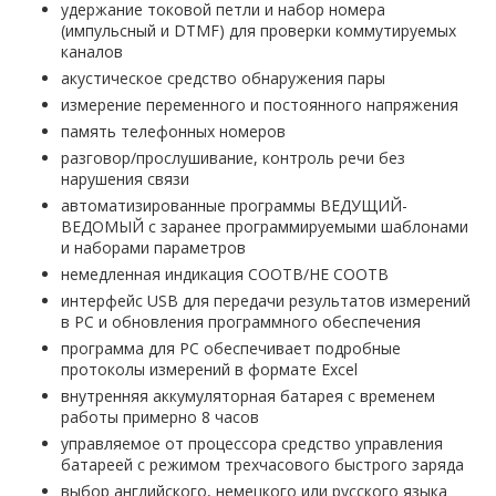
удержание токовой петли и набор номера
(импульсный и DTMF) для проверки коммутируемых
каналов
акустическое средство обнаружения пары
измерение переменного и постоянного напряжения
память телефонных номеров
разговор/прослушивание, контроль речи без
нарушения связи
автоматизированные программы ВЕДУЩИЙ-
ВЕДОМЫЙ с заранее программируемыми шаблонами
и наборами параметров
немедленная индикация СООТВ/НЕ СООТВ
интерфейс USB для передачи результатов измерений
в PC и обновления программного обеспечения
программа для PC обеспечивает подробные
протоколы измерений в формате Excel
внутренняя аккумуляторная батарея с временем
работы примерно 8 часов
управляемое от процессора средство управления
батареей с режимом трехчасового быстрого заряда
выбор английского, немецкого или русского языка