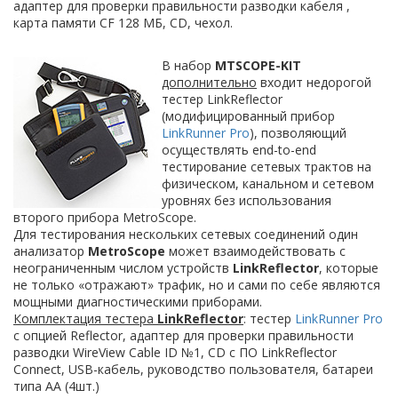
адаптер для проверки правильности разводки кабеля ,
карта памяти CF 128 МБ, CD, чехол.
В набор
MTSCOPE-KIT
дополнительно
входит недорогой
тестер LinkReflector
(модифицированный прибор
LinkRunner Pro
), позволяющий
осуществлять end-to-end
тестирование сетевых трактов на
физическом, канальном и сетевом
уровнях без использования
второго прибора MetroScope.
Для тестирования нескольких сетевых соединений один
анализатор
MetroScope
может взаимодействовать с
неограниченным числом устройств
LinkReflector
, которые
не только «отражают» трафик, но и сами по себе являются
мощными диагностическими приборами.
Комплектация
тестера
LinkReflector
: тестер
LinkRunner Pro
с опцией Reflector, адаптер для проверки правильности
разводки WireView Cable ID №1, CD с ПО LinkReflector
Connect, USB-кабель, руководство пользователя, батареи
типа АА (4шт.)