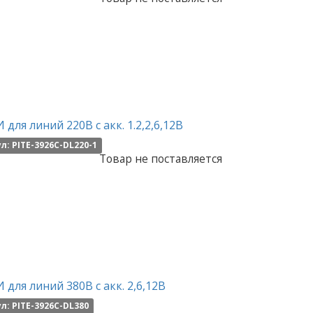
 для линий 220В с акк. 1.2,2,6,12В
л: PITE-3926C-DL220-1
Товар не поставляется
 для линий 380В с акк. 2,6,12В
л: PITE-3926C-DL380