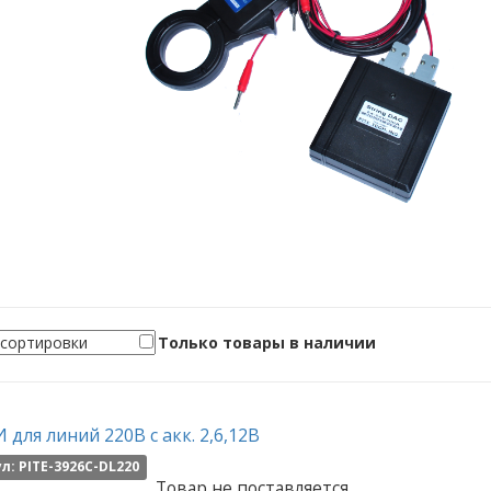
Только товары в наличии
 для линий 220В с акк. 2,6,12В
л: PITE-3926C-DL220
Товар не поставляется