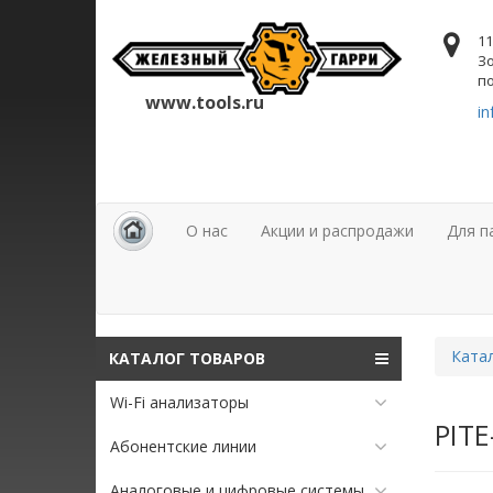
11
Зо
по
www.tools.ru
in
О нас
Акции и распродажи
Для п
Ката
КАТАЛОГ ТОВАРОВ
Wi-Fi анализаторы
PIT
Абонентские линии
Аналоговые и цифровые системы