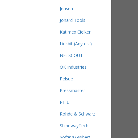
Jensen
Jonard Tools
Katimex Cielker
Linkbit (Anytest)
NETSCOUT
OK Industries
Pelsue
Pressmaster
PITE
Rohde & Schwarz
ShinewayTech
Softing (Psiber)