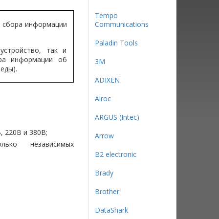
Tempo
ь сбора информации
Communications
Paladin Tools
устройство, так и
ра информации об
3М
еды).
ADIXEN
Alroc
ARGUS (Intec)
 220В и 380В;
Arrow
олько независимых
B2 electronic
Brady
Brother
DataShark