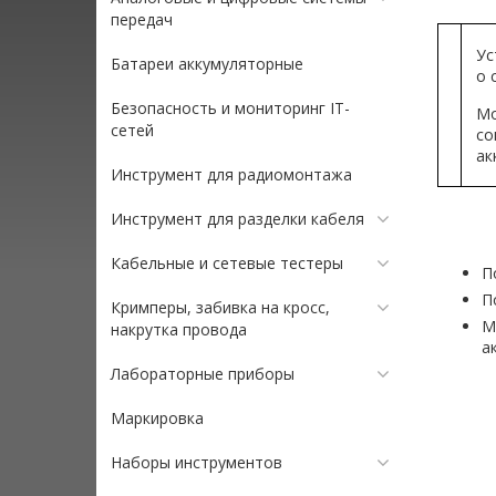
передач
Ус
Батареи аккумуляторные
о 
Безопасность и мониторинг IT-
Мо
сетей
со
ак
Инструмент для радиомонтажа
Инструмент для разделки кабеля
Кабельные и сетевые тестеры
П
П
Кримперы, забивка на кросс,
М
накрутка провода
а
Лабораторные приборы
Маркировка
Наборы инструментов