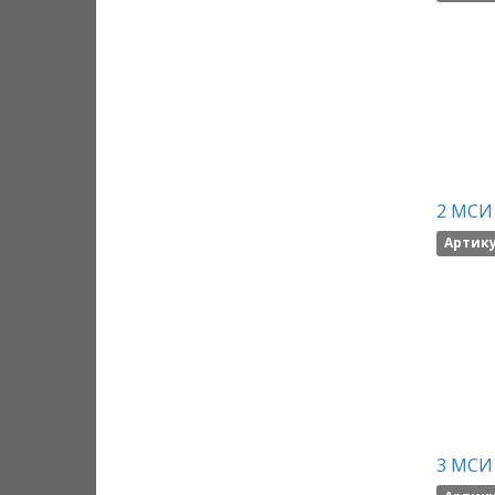
2 МСИ 
Артику
3 МСИ 