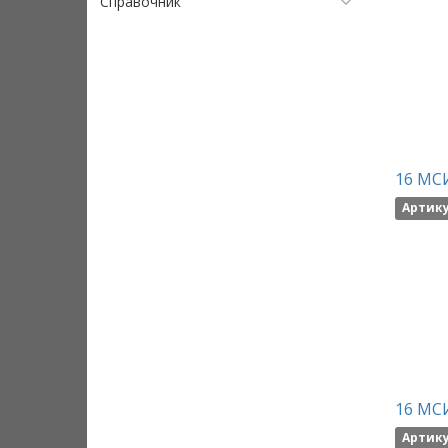
Справочник
16 МСИ
Артику
16 МСИ
Артику