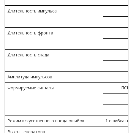
Длительность импульса
Длительность фронта
н
н
Длительность спада
н
н
Амплитуда импульсов
Формируемые cигналы
ПСП д
«
Режим искусственного ввода ошибок
1 ошибка в се
Выход генератора
с