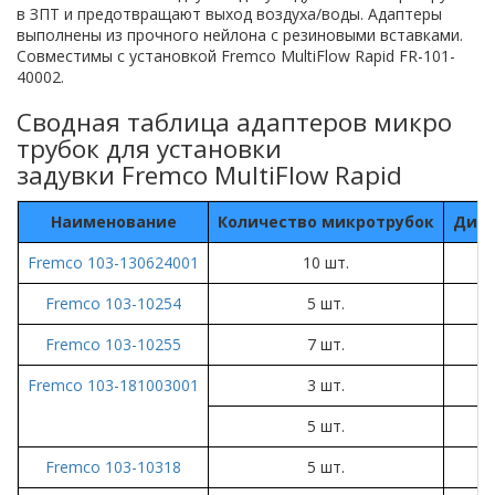
в ЗПТ и предотвращают выход воздуха/воды. Адаптеры
выполнены из прочного нейлона с резиновыми вставками.
Совместимы с установкой Fremco MultiFlow Rapid FR-101-
40002.
Сводная таблица адаптеров микро
трубок для установки
задувки Fremco MultiFlow Rapid
Наименование
Количество микротрубок
Диам
Fremco 103-130624001
10 шт.
Fremco 103-10254
5 шт.
Fremco 103-10255
7 шт.
Fremco 103-181003001
3 шт.
5 шт.
Fremco 103-10318
5 шт.