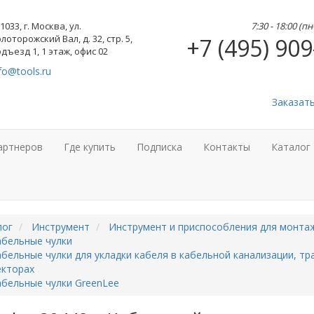
1033, г. Москва, ул.
7:30 - 18:00 (п
лоторожский Вал, д. 32, стр. 5,
+7 (495) 909
дъезд 1, 1 этаж, офис 02
fo@tools.ru
Заказат
артнеров
Где купить
Подписка
Контакты
Каталог
лог
Инструмент
Инструмент и приспособления для монта
абельные чулки
бельные чулки для укладки кабеля в кабельной канализации, тр
екторах
бельные чулки GreenLee