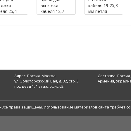
тяжки
вытяжки
кабеля 19-25,3
еля 25,4-
кабеля 12,7-
мм петля
5 мм петля
15,5 мм,петля
146мм ,длина
мм ,длина
108мм ,длина
254 мм, 2,4 кН
мм, 3,4 кН
216мм, 1,1 кН
Адрес: Россия, Москва
Доставка: Россия,
ул. Золоторожский Вал, д. 32, стр. 5,
Армения, Украина
подъезд 1, 1 этаж, офис 02
6 Все права защищены. Использование материалов сайта требует со