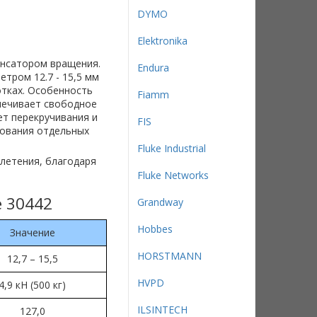
DYMO
Elektronika
енсатором вращения.
Endura
тром 12.7 - 15,5 мм
отках. Особенность
Fiamm
спечивает свободное
ет перекручивания и
FIS
зования отдельных
Fluke Industrial
плетения, благодаря
Fluke Networks
e 30442
Grandway
Hobbes
Значение
HORSTMANN
12,7 – 15,5
HVPD
4,9 кН (500 кг)
ILSINTECH
127,0