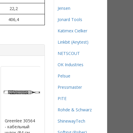
Jensen
22,2
406,4
Jonard Tools
Katimex Cielker
Linkbit (Anytest)
NETSCOUT
OK Industries
Pelsue
Pressmaster
PITE
Rohde & Schwarz
Greenlee 30564
Greenlee 30562
Greenlee 30998
ShinewayTech
- кабельный
- кабельный
– Кабельный
Softing (Psiber)
чулок (84 см,
чулок (84 см,
чулок с