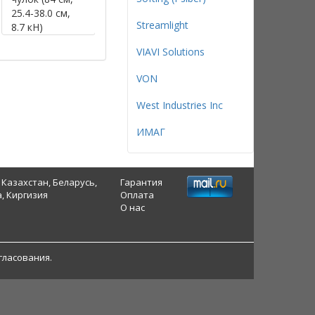
25.4-38.0 см,
19.0-25.3 см, 6
компенсаторо
Streamlight
8.7 кН)
кН)
вращения
(40,6см, д.к
VIAVI Solutions
15,6-18,9мм,
6,0кН).
VON
West Industries Inc
ИМАГ
 Казахстан, Беларусь,
Гарантия
, Киргизия
Оплата
О нас
гласования.