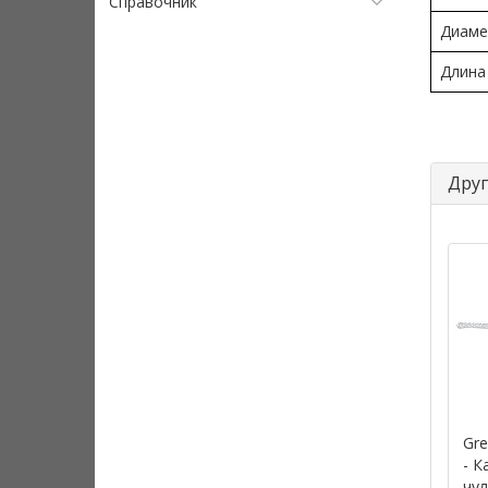
Справочник
Диаме
Длина 
Друг
Gre
- К
чул