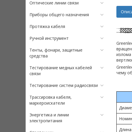
Оптические линии связи
Опис
Приборы общего назначения
Протяжка кабеля
Ручной инструмент
Greenle
вращени
Тенты, фонари, защитные
излома
средства
вертлюг
Greenle
Тестирование медных кабелей
чему о
связи
Тестирование систем радиосвязи
Трассировка кабеля,
маркероискатели
Диаме
Энергетика и линии
Номин
электропитания
Длина 