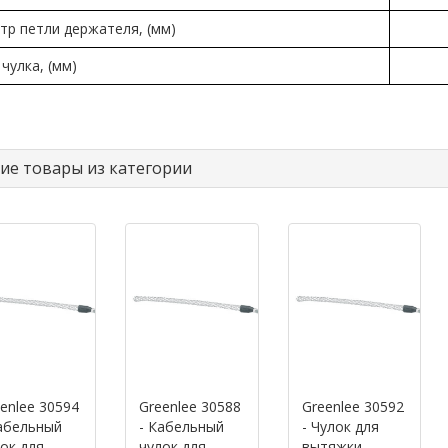
тр петли держателя, (мм)
чулка, (мм)
ие товары из категории
enlee 30594
Greenlee 30588
Greenlee 30592
абельный
- Кабельный
- Чулок для
ок для
чулок для
вытяжки