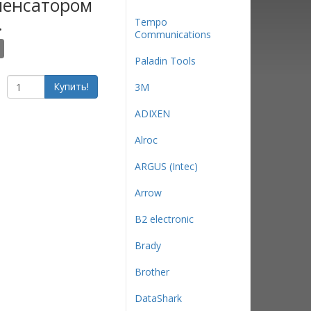
мпенсатором
.
Tempo
Communications
Paladin Tools
Купить!
3М
ADIXEN
Alroc
ARGUS (Intec)
Arrow
B2 electronic
Brady
Brother
DataShark