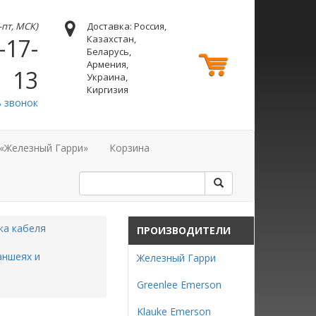
н-пт, МСК)
Доставка: Россия,
Казахстан,
-17-
Беларусь,
Армения,
13
Украина,
Киргизия
ь звонок
 «Железный Гарри»
Корзина
жа кабеля
ПРОИЗВОДИТЕЛИ
аншеях и
Железный Гарри
Greenlee Emerson
Klauke Emerson