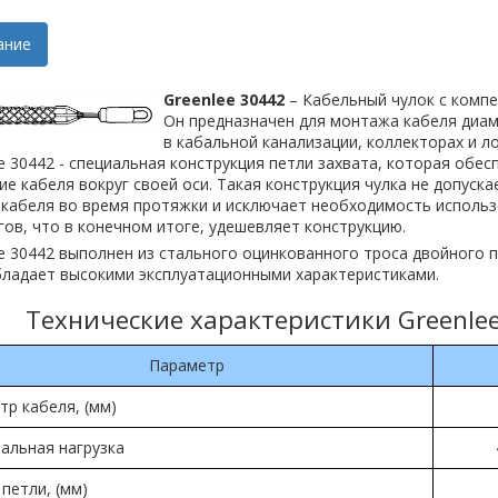
ание
Greenlee 30442
– Кабельный чулок с комп
Он предназначен для монтажа кабеля диаме
в кабальной канализации, коллекторах и л
e 30442 - специальная конструкция петли захвата, которая обе
е кабеля вокруг своей оси. Такая конструкция чулка не допуска
 кабеля во время протяжки и исключает необходимость исполь
ов, что в конечном итоге, удешевляет конструкцию.
e 30442 выполнен из стального оцинкованного троса двойного 
бладает высокими эксплуатационными характеристиками.
Технические характеристики Greenle
Параметр
тр кабеля, (мм)
альная нагрузка
петли, (мм)