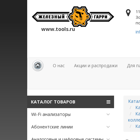
11
Зо
по
www.tools.ru
in
О нас
Акции и распродажи
Для п
Ката
КАТАЛОГ ТОВАРОВ
К
Ка
Wi-Fi анализаторы
колл
Ка
Абонентские линии
Аналоговые и цифровые системы