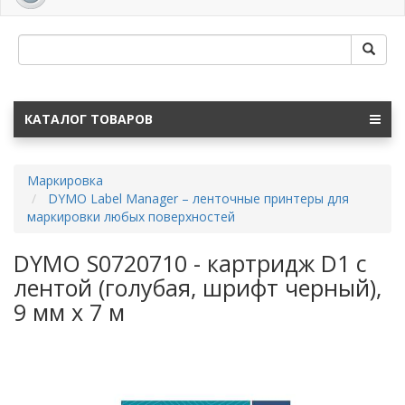
navig
КАТАЛОГ ТОВАРОВ
Маркировка
DYMO Label Manager – ленточные принтеры для
маркировки любых поверхностей
DYMO S0720710 - картридж D1 с
лентой (голубая, шрифт черный),
9 мм х 7 м