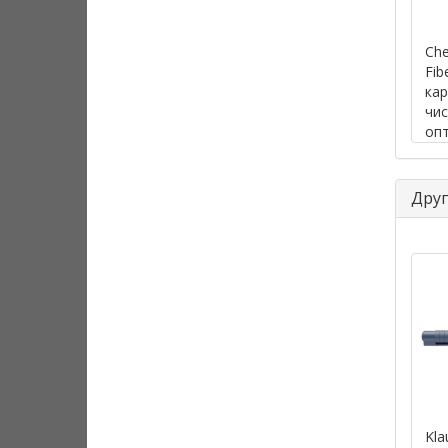
Che
Fib
кар
чис
опт
ин
Друг
Kla