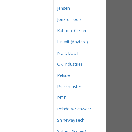
Jensen
Jonard Tools
Katimex Cielker
Linkbit (Anytest)
NETSCOUT
OK Industries
Pelsue
Pressmaster
PITE
Rohde & Schwarz
ShinewayTech
Softing (Psiber)