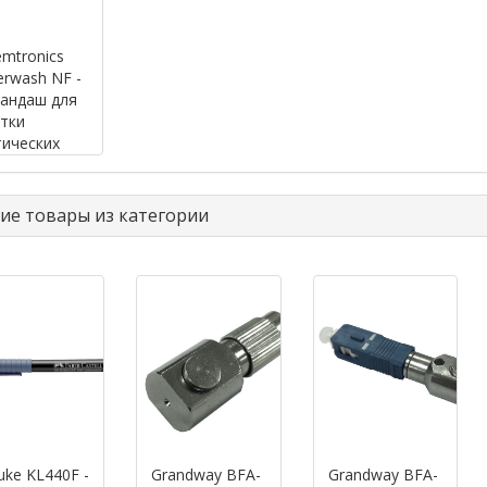
mtronics
erwash NF -
андаш для
тки
ических
терфейсов
ие товары из категории
uke KL440F -
Grandway BFA-
Grandway BFA-