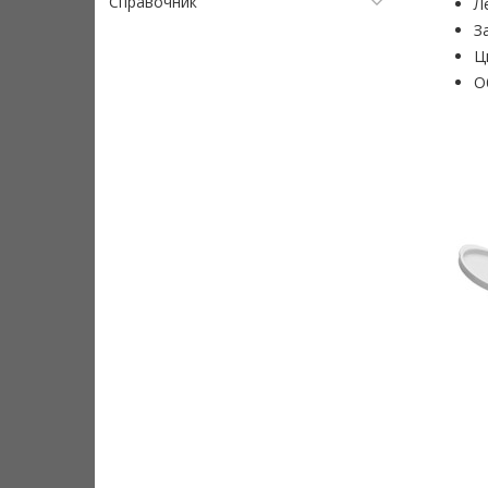
Справочник
Л
З
Ц
О