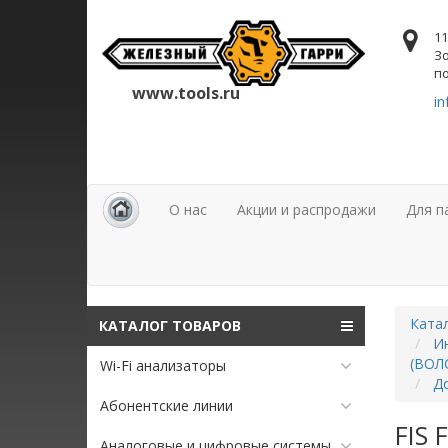
11
Зо
по
www.tools.ru
in
О нас
Акции и распродажи
Для п
Ката
КАТАЛОГ ТОВАРОВ
Ин
(ВОЛ
Wi-Fi анализаторы
Д
Абонентские линии
FIS 
Аналоговые и цифровые системы