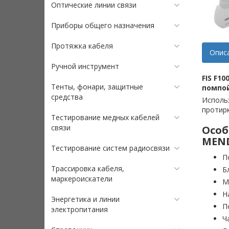
Оптические линии связи
Приборы общего назначения
Протяжка кабеля
Опис
Ручной инструмент
FIS F1
Тенты, фонари, защитные
помпой
средства
Исполь
протирк
Тестирование медных кабелей
связи
Особ
MEN
Тестирование систем радиосвязи
П
Трассировка кабеля,
Б
маркероискатели
М
Н
Энергетика и линии
П
электропитания
Ч