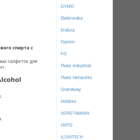
DYMO
Elektronika
Endura
Fiamm
ового спирта с
FIS
вых салфеток для
Fluke Industrial
ит.
Fluke Networks
lcohol
Grandway
.
Hobbes
HORSTMANN
.
HVPD
ILSINTECH