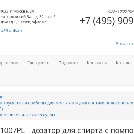
1033, г. Москва, ул.
7:30 - 18:00 (п
лоторожский Вал, д. 32, стр. 5,
+7 (495) 909
дъезд 1, 1 этаж, офис 02
fo@tools.ru
Заказат
артнеров
Где купить
Подписка
Контакты
Каталог
лог
струменты и приборы для монтажа и диагностики волоконно-оп
С)
ополнительные аксессуары
F1007PL - дозатор для спирта с помпо