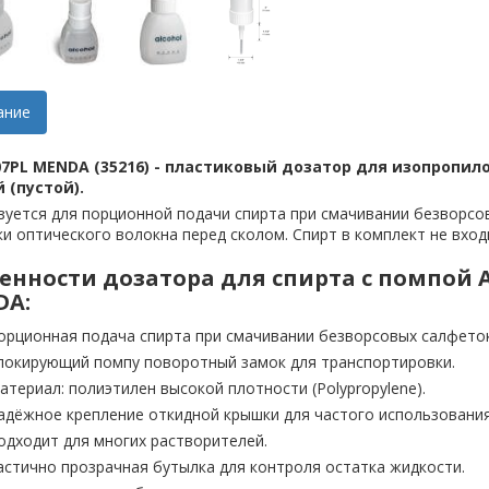
ание
007PL MENDA (35216) - пластиковый дозатор для изопропил
 (пустой).
зуется для порционной подачи спирта при смачивании безворсо
и оптического волокна перед сколом. Спирт в комплект не вход
енности дозатора для спирта с помпой A
DA:
орционная подача спирта при смачивании безворсовых салфеток
локирующий помпу поворотный замок для транспортировки.
атериал: полиэтилен высокой плотности (Polypropylene).
адёжное крепление откидной крышки для частого использования
одходит для многих растворителей.
астично прозрачная бутылка для контроля остатка жидкости.