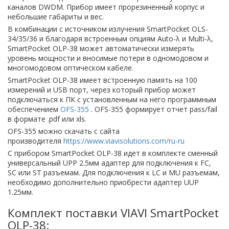
каналов DWDM. Прибор имеет прорезиненный корпус и
небольшие габариты и вес.
В комбинации с источником излучения SmartPocket OLS-
34/35/36 и благодаря встроенным опциям Auto-λ и Multi-λ,
SmartPocket OLP-38 может автоматически измерять
уровень мощности и вносимые потери в одномодовом и
многомодовом оптическом кабеле.
SmartPocket OLP-38 имеет встроенную память на 100
измерений и USB порт, через который прибор может
подключаться к ПК с установленным на него программным
обеспечением
OFS-355
. OFS-355 формирует отчет pass/fail
в формате .pdf или xls.
OFS-355 можно скачать с сайта
производителя
https://www.viavisolutions.com/ru-ru
С прибором SmartPocket OLP-38 идет в комплекте сменный
универсальный UPP 2.5мм адаптер для подключения к FC,
SC или ST разъемам. Для подключения к LC и MU разъемам,
необходимо дополнительно приобрести адаптер UUP
1.25мм.
Комплект поставки VIAVI SmartPocket
OLP-38: