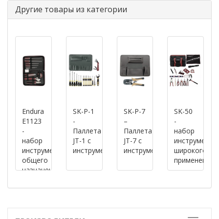
Другие товары из категории
Endura
SK-P-1
SK-P-7
SK-50
E1123
-
–
-
-
Паллета
Паллета
набор
набор
JT-1 с
JT-7 с
инструменто
инструментов
инструментом
инструментом
широкого
общего
применения
назначения
(9
позиций)