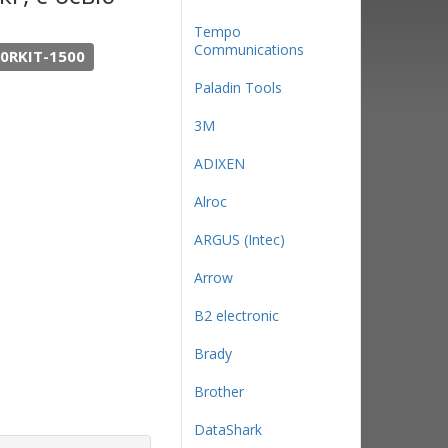
Tempo
Communications
0RKIT-1500
Paladin Tools
3М
ADIXEN
Alroc
ARGUS (Intec)
Arrow
B2 electronic
Brady
Brother
DataShark