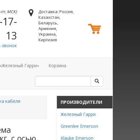
н-пт, МСК)
Доставка: Россия,
Казахстан,
-17-
Беларусь,
Армения,
13
Украина,
Киргизия
ь звонок
 «Железный Гарри»
Корзина
жа кабеля
ПРОИЗВОДИТЕЛИ
Железный Гарри
Greenlee Emerson
ёма
г, с осью
Klauke Emerson