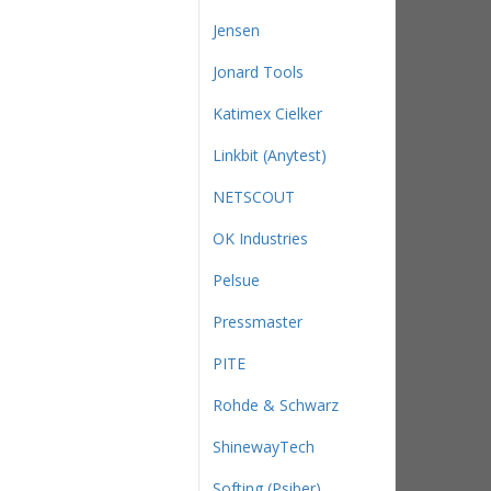
Jensen
Jonard Tools
Katimex Cielker
Linkbit (Anytest)
NETSCOUT
OK Industries
Pelsue
Pressmaster
PITE
Rohde & Schwarz
ShinewayTech
Softing (Psiber)