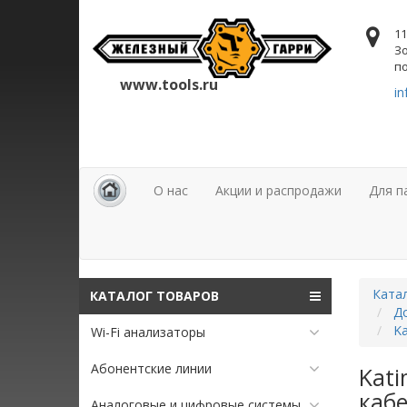
11
Зо
по
www.tools.ru
in
О нас
Акции и распродажи
Для п
Ката
КАТАЛОГ ТОВАРОВ
Д
Ka
Wi-Fi анализаторы
Абонентские линии
Kati
кабе
Аналоговые и цифровые системы