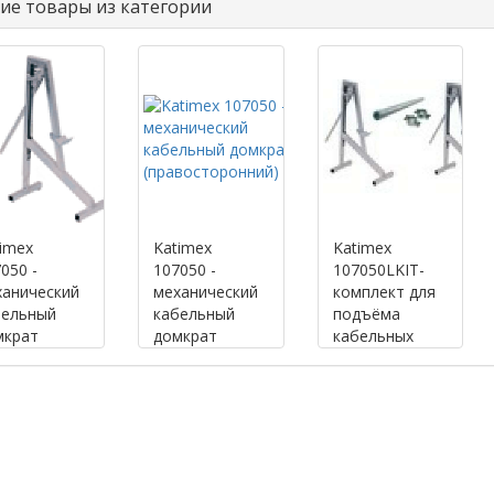
ие товары из категории
imex
Katimex
Katimex
050 -
107050 -
107050LKIT-
ханический
механический
комплект для
бельный
кабельный
подъёма
мкрат
домкрат
кабельных
восторонний)
(правосторонний)
барабанов 600
–
1600мм/2000кг,
с осью 1500мм
(левосторонний)