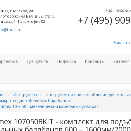
1033, г. Москва, ул.
7:30 - 18:00 (п
лоторожский Вал, д. 32, стр. 5,
+7 (495) 909
дъезд 1, 1 этаж, офис 02
fo@tools.ru
Заказат
артнеров
Где купить
Подписка
Контакты
Каталог
лог
Инструмент
Инструмент и приспособления для монта
омкраты для кабельных барабанов
timex 107050 - механический кабельный домкрат
mex 107050RKIT - комплект для подъ
льных барабанов 600 – 1600мм/2000к