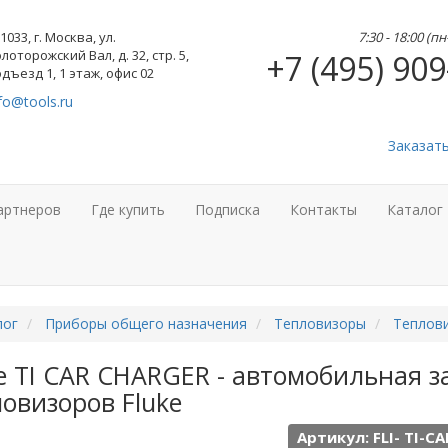
1033, г. Москва, ул.
7:30 - 18:00 (п
лоторожский Вал, д. 32, стр. 5,
+7 (495) 909
дъезд 1, 1 этаж, офис 02
fo@tools.ru
Заказат
артнеров
Где купить
Подписка
Контакты
Каталог
лог
Приборы общего назначения
Тепловизоры
Теплови
e TI CAR CHARGER - автомобильная з
овизоров Fluke
Артикул: FLI- TI-C