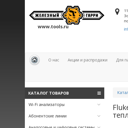
11
Зо
по
www.tools.ru
in
О нас
Акции и распродажи
Для п
Ката
КАТАЛОГ ТОВАРОВ
Wi-Fi анализаторы
Fluk
тепл
Абонентские линии
Аналоговые и цифровые системы