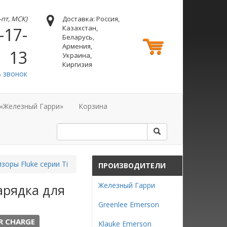
н-пт, МСК)
Доставка: Россия,
Казахстан,
-17-
Беларусь,
Армения,
13
Украина,
Киргизия
ь звонок
 «Железный Гарри»
Корзина
зоры Fluke серии Ti
ПРОИЗВОДИТЕЛИ
Железный Гарри
арядка для
Greenlee Emerson
AR CHARGE
Klauke Emerson