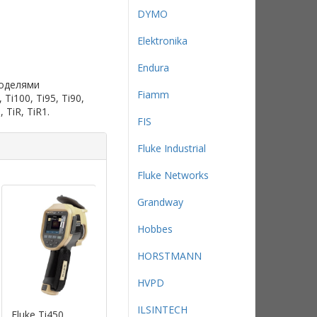
DYMO
Elektronika
Endura
моделями
Fiamm
 Ti100, Ti95, Ti90,
, TiR, TiR1.
FIS
Fluke Industrial
Fluke Networks
Grandway
Hobbes
HORSTMANN
HVPD
ILSINTECH
Fluke Ti450
Fluke Ti400
Fluke Ti300