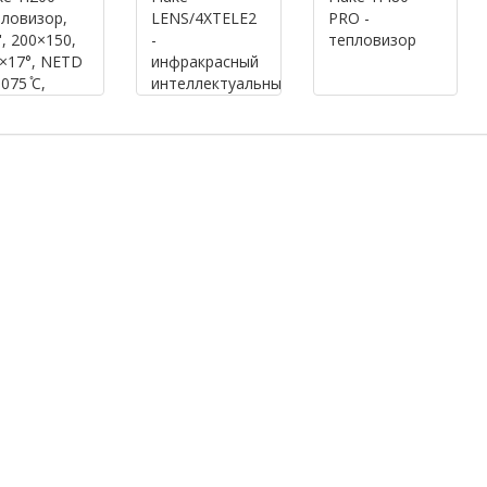
ловизор,
LENS/4XTELE2
PRО -
'', 200×150,
-
тепловизор
×17°, NETD
инфракрасный
,075 ̊C,
интеллектуальный
erSharp
телеобъектив
Fluke с 4-
кратным
увеличением