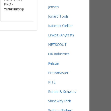
PRО -
PRО -
PRО -
Jensen
тепловизор
тепловизор
тепловизор
Jonard Tools
Katimex Cielker
Linkbit (Anytest)
NETSCOUT
OK Industries
Pelsue
Pressmaster
PITE
Rohde & Schwarz
ShinewayTech
Softing (Psiber)