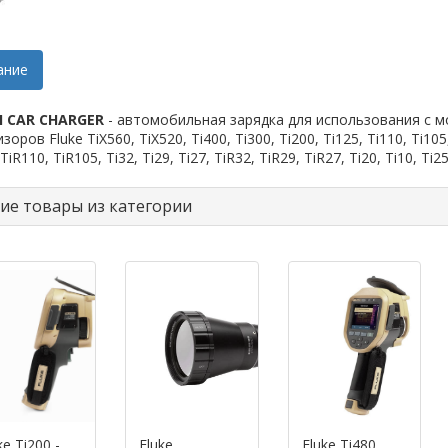
ание
TI CAR CHARGER
- автомобильная зарядка для использования с 
оров Fluke TiX560, TiX520, Ti400, Ti300, Ti200, Ti125, Ti110, Ti105,
TiR110, TiR105, Ti32, Ti29, Ti27, TiR32, TiR29, TiR27, Ti20, Ti10, Ti25
ие товары из категории
ke Ti200 -
Fluke
Fluke Ti480