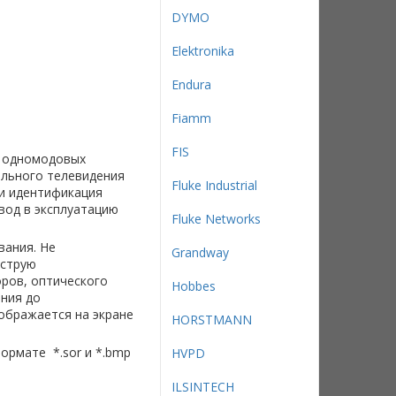
DYMO
Elektronika
Endura
Fiamm
FIS
я одномодовых
ельного телевидения
Fluke Industrial
 и идентификация
вод в эксплуатацию
Fluke Networks
вания. Не
Grandway
ыструю
оров, оптического
Hobbes
яния до
ображается на экране
HORSTMANN
ормате *.sor и *.bmp
HVPD
ILSINTECH