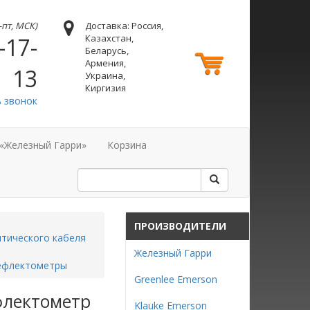
н-пт, МСК)
Доставка: Россия,
Казахстан,
-17-
Беларусь,
Армения,
13
Украина,
Киргизия
ь звонок
 «Железный Гарри»
Корзина
ПРОИЗВОДИТЕЛИ
тического кабеля
Железный Гарри
рефлектометры
Greenlee Emerson
флектометр
Klauke Emerson