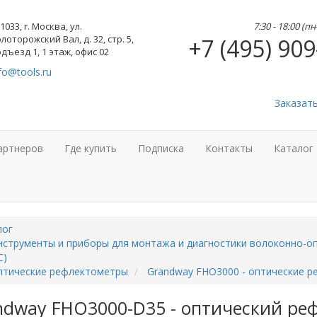
1033, г. Москва, ул.
7:30 - 18:00 (п
лоторожский Вал, д. 32, стр. 5,
+7 (495) 909
дъезд 1, 1 этаж, офис 02
fo@tools.ru
Заказат
артнеров
Где купить
Подписка
Контакты
Каталог
лог
струменты и приборы для монтажа и диагностики волоконно-оп
С)
птические рефлектометры
Grandway FHO3000 - оптические 
ndway FHO3000-D35 - оптический ре