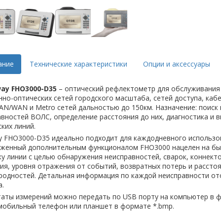
ание
Технические характеристики
Опции и аксессуары
ay FHO3000-D35
– оптический рефлектометр для обслуживани
но-оптических сетей городского масштаба, сетей доступа, каб
AN/WAN и Metro сетей дальностью до 150км. Назначение: поиск
вностей ВОЛС, определение расстояния до них, диагностика и в
ких линий.
y FHO3000-D35 идеально подходит для каждодневного использо
уженный дополнительным функционалом FHO3000 нацелен на б
у линии с целью обнаружения неисправностей, сварок, коннект
ия, уровня отражения от событий, возвратных потерь и рассто
родностей. Детальная информация по каждой неисправности от
.
аты измерений можно передать по USB порту на компьютер в ф
 мобильный телефон или планшет в формате *.bmp.