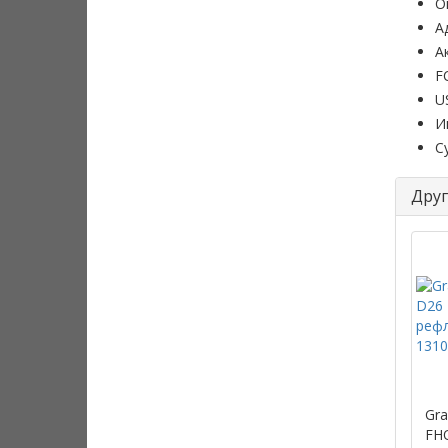
О
А
А
F
U
И
С
Друг
Gr
FH