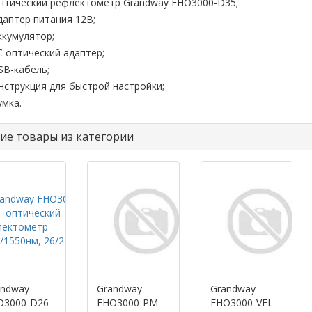
птический рефлектометр Grandway FHO3000-D35;
даптер питания 12В;
ккумулятор;
C оптический адаптер;
SB-кабель;
нструкция для быстрой настройки;
умка.
ие товары из категории
andway
Grandway
Grandway
O3000-D26 -
FHO3000-PM -
FHO3000-VFL -