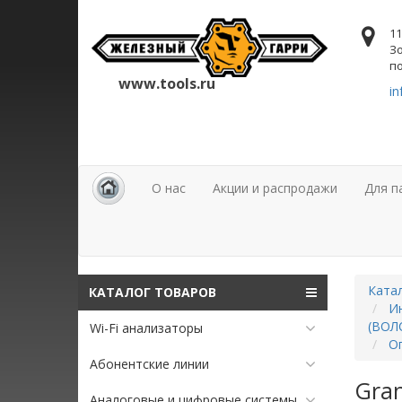
11
Зо
по
www.tools.ru
in
О нас
Акции и распродажи
Для п
Ката
КАТАЛОГ ТОВАРОВ
Ин
(ВОЛ
Wi-Fi анализаторы
О
Абонентские линии
Gra
Аналоговые и цифровые системы