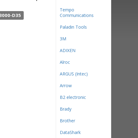
Tempo
3000-D35
Communications
Paladin Tools
3М
ADIXEN
Alroc
ARGUS (Intec)
Arrow
B2 electronic
Brady
Brother
DataShark