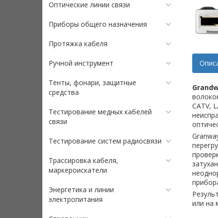
Оптические линии связи
Приборы общего назначения
Протяжка кабеля
Ручной инструмент
Опис
Тенты, фонари, защитные
Grandw
средства
волокон
CATV, L
Тестирование медных кабелей
неиспра
связи
оптичес
Granwa
Тестирование систем радиосвязи
перегр
проверк
Трассировка кабеля,
затухан
маркероискатели
неодно
прибора
Энергетика и линии
Результ
электропитания
или на