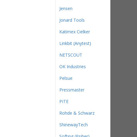
Jensen
Jonard Tools
Katimex Cielker
Linkbit (Anytest)
NETSCOUT
OK Industries
Pelsue
Pressmaster
PITE
Rohde & Schwarz
ShinewayTech
Softing (Psiber)