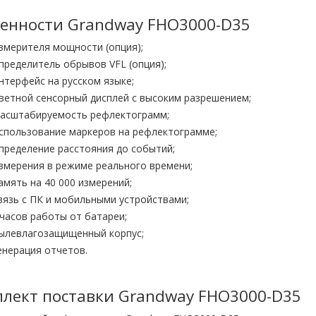
енности Grandway FHO3000-D35
змерителя мощности (опция);
пределитель обрывов VFL (опция);
нтерфейс на русском языке;
ветной сенсорный дисплей с высоким разрешением;
асштабируемость рефлектограмм;
спользование маркеров на рефлектограмме;
пределение расстояния до событий;
змерения в режиме реального времени;
амять на 40 000 измерений;
вязь с ПК и мобильными устройствами;
 часов работы от батареи;
ылевлагозащищенный корпус;
енерация отчетов.
лект поставки Grandway FHO3000-D35