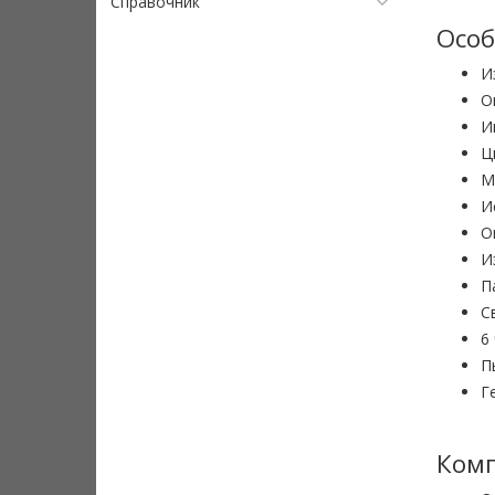
Справочник
Особ
И
О
И
Ц
М
И
О
И
П
С
6
П
Г
Комп