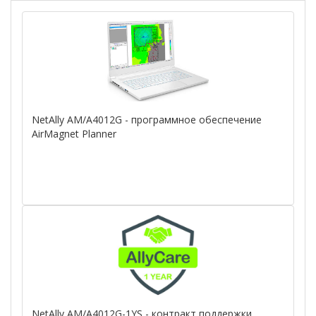
NetAlly AM/A4012G - программное обеспечение
AirMagnet Planner
NetAlly AM/A4012G-1YS - контракт поддержки