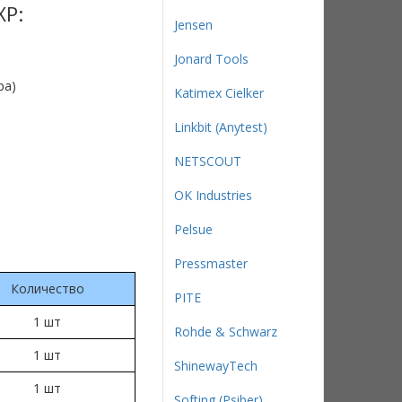
XP:
Jensen
Jonard Tools
ра)
Katimex Cielker
Linkbit (Anytest)
NETSCOUT
OK Industries
Pelsue
Pressmaster
Количество
PITE
1 шт
Rohde & Schwarz
1 шт
ShinewayTech
1 шт
Softing (Psiber)