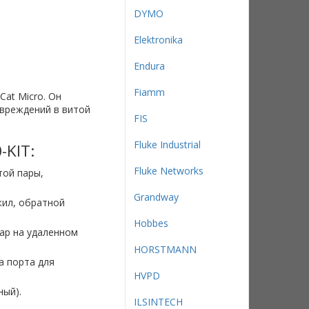
DYMO
Elektronika
Endura
Fiamm
at Micro. Он
овреждений в витой
FIS
Fluke Industrial
KIT:
Fluke Networks
той пары,
Grandway
жил, обратной
Hobbes
ар на удаленном
HORSTMANN
а порта для
HVPD
ный).
ILSINTECH