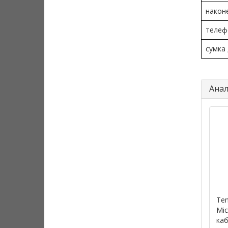
након
телеф
сумка
Анал
Te
Mic
ка