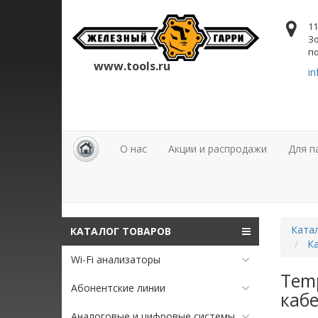
11
Зо
по
www.tools.ru
in
О нас
Акции и распродажи
Для п
Ката
КАТАЛОГ ТОВАРОВ
К
Wi-Fi анализаторы
Tem
Абонентские линии
кабе
Аналоговые и цифровые системы