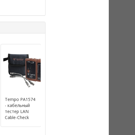
Tempo PA1574
Greenlee
Greenlee
- кабельный
NetPro KIT -
901074 -
тестер LAN
набор для
адаптер BNC
Cable-Check
тестирования
(mail) - CATV F
сети