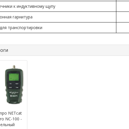
ечники к индуктивному щупу
онная гарнитура
 для транспортировки
оги
mpo NETcat
ro NC-100 -
бельный