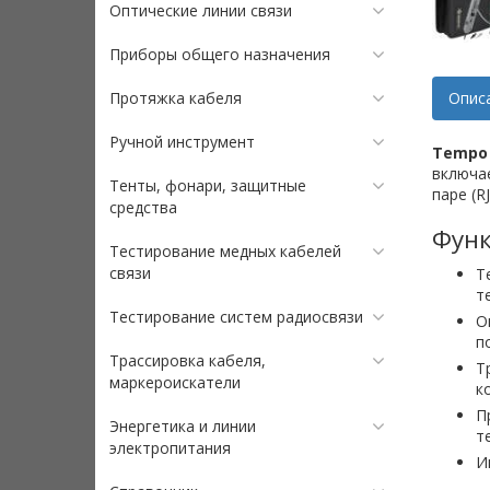
Оптические линии связи
Приборы общего назначения
Протяжка кабеля
Опис
Ручной инструмент
Tempo 
включае
Тенты, фонари, защитные
паре (R
средства
Функ
Тестирование медных кабелей
связи
Т
т
Тестирование систем радиосвязи
О
п
Трассировка кабеля,
Т
маркероискатели
к
П
Энергетика и линии
т
электропитания
И