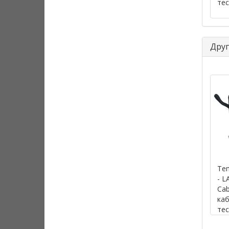
тес
Друг
Te
- L
Cab
ка
тес