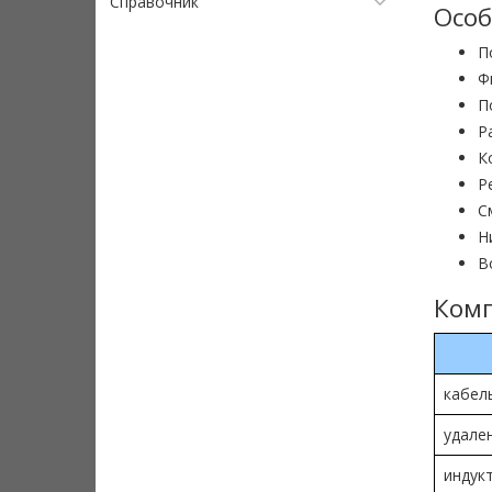
Справочник
Особ
П
Ф
П
Р
К
Р
С
Н
В
Комп
кабел
удале
индук