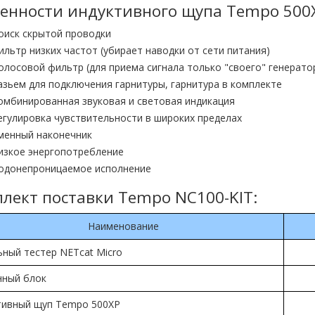
енности индуктивного щупа Tempo 500
оиск скрытой проводки
ильтр низких частот (убирает наводки от сети питания)
олосовой фильтр (для приема сигнала только "своего" генерато
азьем для подключения гарнитуры, гарнитура в комплекте
омбинированная звуковая и световая индикация
егулировка чувствительности в широких пределах
менный наконечник
изкое энергопотребление
одонепроницаемое исполнение
лект поставки Tempo NC100-KIT:
Наименование
ьный тестер NETcat Micro
нный блок
тивный щуп Tempo 500XP