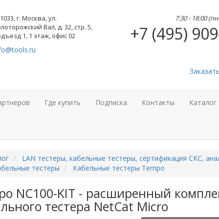
1033, г. Москва, ул.
7:30 - 18:00 (п
лоторожский Вал, д. 32, стр. 5,
+7 (495) 909
дъезд 1, 1 этаж, офис 02
fo@tools.ru
Заказат
артнеров
Где купить
Подписка
Контакты
Каталог
лог
LAN тестеры, кабельные тестеры, сертификация СКС, ана
абельные тестеры
Кабельные тестеры Tempo
po NC100-KIT - расширенный компле
льного тестера NetCat Micro