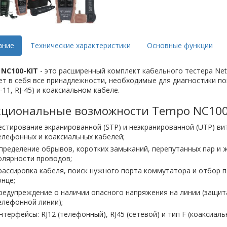
ание
Технические характеристики
Основные функции
NC100-KIT
- это расширенный комплект кабельного тестера NetC
т в себя все принадлежности, необходимые для диагностики п
J-11, RJ-45) и коаксиальном кабеле.
циональные возможности Tempo NC100-
естирование экранированной (STP) и неэкранированной (UTP) ви
елефонных и коаксиальных кабелей;
пределение обрывов, коротких замыканий, перепутанных пар и 
олярности проводов;
рассировка кабеля, поиск нужного порта коммутатора и отбор п
онце;
редупреждение о наличии опасного напряжения на линии (защит
елефонной линии);
нтерфейсы: RJ12 (телефонный), RJ45 (сетевой) и тип F (коаксиаль