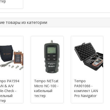
тер
ие товары из категории
mpo PA1594
Tempo NETcat
Tempo
AN & A/V
Micro NC-100 -
PA901066 -
le-Check -
кабельный
комплект LAN
бельный
тестер
Pro Navigator
тер