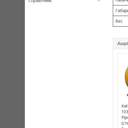
Справочник
Габар
Вес
Анал
Kat
103
Pip
(ст