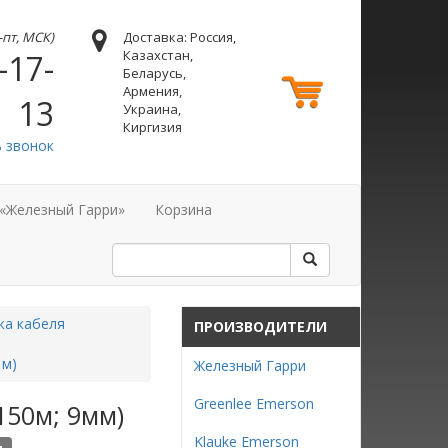
н-пт, МСК)
Доставка: Россия,
Казахстан,
-17-
Беларусь,
Армения,
13
Украина,
Киргизия
ь звонок
 «Железный Гарри»
Корзина
жа кабеля
ПРОИЗВОДИТЕЛИ
 м)
Железный Гарри
Greenlee Emerson
 150м; 9мм)
Klauke Emerson