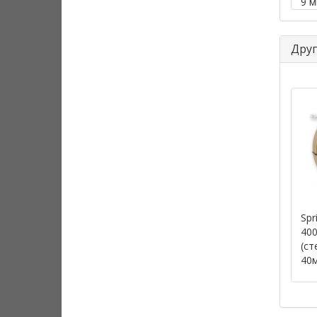
9 м
Друг
Spr
400
(ст
40м