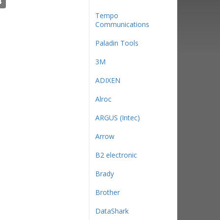
4
Tempo
Communications
Paladin Tools
3М
ADIXEN
Alroc
ARGUS (Intec)
Arrow
B2 electronic
Brady
Brother
DataShark