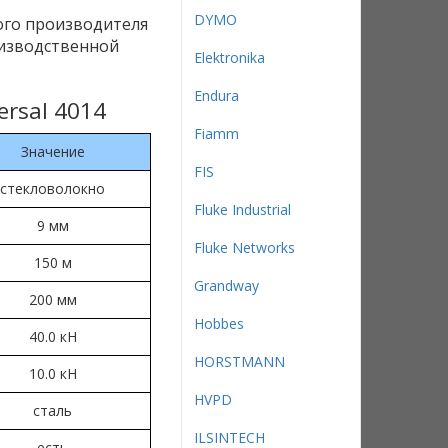
DYMO
ого производителя
оизводственной
Elektronika
Endura
ersal 4014
Fiamm
Значение
FIS
стекловолокно
Fluke Industrial
9 мм
Fluke Networks
150 м
Grandway
200 мм
Hobbes
40.0 кН
HORSTMANN
10.0 кН
HVPD
сталь
ILSINTECH
есть