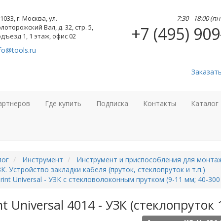
1033, г. Москва, ул.
7:30 - 18:00 (п
лоторожский Вал, д. 32, стр. 5,
+7 (495) 909
дъезд 1, 1 этаж, офис 02
fo@tools.ru
Заказат
артнеров
Где купить
Подписка
Контакты
Каталог
лог
Инструмент
Инструмент и приспособления для монта
К. Устройство закладки кабеля (пруток, стеклопруток и т.п.)
rint Universal - УЗК с стекловолоконным прутком (9-11 мм; 40-300
nt Universal 4014 - УЗК (стеклопруток