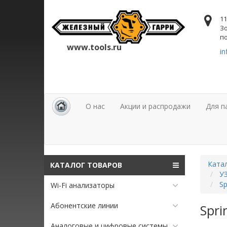
11
Зо
по
www.tools.ru
in
О нас
Акции и распродажи
Для п
Ката
КАТАЛОГ ТОВАРОВ
УЗ
Sp
Wi-Fi анализаторы
Абонентские линии
Spri
Аналоговые и цифровые системы