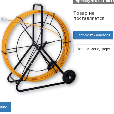
Артикул: KS-U-401
Товар не
поставляется
Запросить аналоги
Вопрос менеджеру
ание