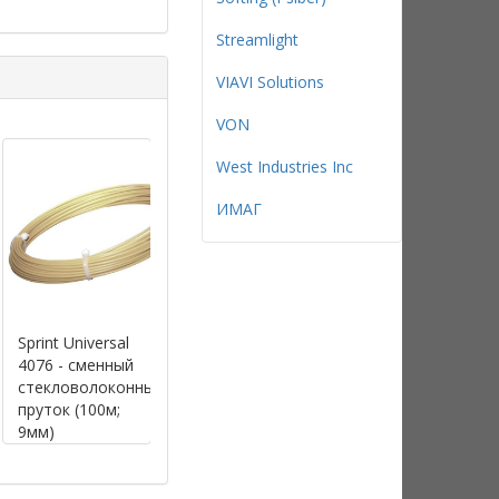
Streamlight
VIAVI Solutions
VON
West Industries Inc
ИМАГ
Sprint Universal
Sprint Universal
Sprint Universal
4076 - сменный
4077 - сменный
4078 - сменный
стекловолоконный
стекловолоконный
стекловолокон
пруток (100м;
пруток (100м;
пруток (120м;
9мм)
11мм)
9мм)