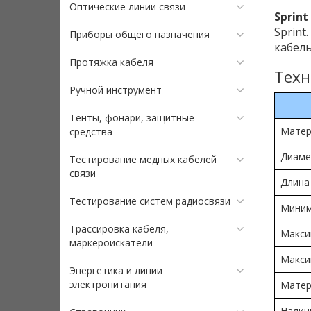
Оптические линии связи
Sprint
Sprint
Приборы общего назначения
кабель
Протяжка кабеля
Техн
Ручной инструмент
Тенты, фонари, защитные
Матер
средства
Диаме
Тестирование медных кабелей
связи
Длина
Тестирование систем радиосвязи
Миним
Трассировка кабеля,
Макси
маркероискатели
Макси
Энергетика и линии
электропитания
Матер
Налич