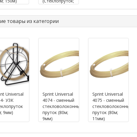
м; 150м)
(Стеклопруток;
150 м; 9,0 мм)
ие товары из категории
int Universal
Sprint Universal
Sprint Universal
4- УЗК
4074 - сменный
4075 - сменный
еклопруток
стекловолоконный
стекловолоконный
; 9мм)
пруток (80м;
пруток (80м;
9мм)
11мм)