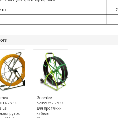
иты
7
оги
imex
Greenlee
014 - УЗК
52055352 - УЗК
e Eel
для протяжки
еклопруток
кабеля