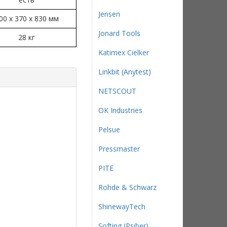
Jensen
00 x 370 x 830 мм
Jonard Tools
28 кг
Katimex Cielker
Linkbit (Anytest)
NETSCOUT
OK Industries
Pelsue
Pressmaster
PITE
Rohde & Schwarz
ShinewayTech
Softing (Psiber)