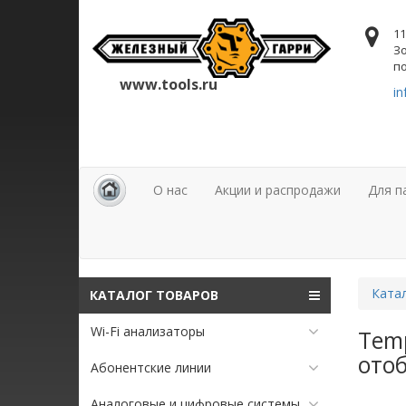
11
Зо
по
www.tools.ru
in
О нас
Акции и распродажи
Для п
Ката
КАТАЛОГ ТОВАРОВ
Wi-Fi анализаторы
Temp
ото
Абонентские линии
Аналоговые и цифровые системы