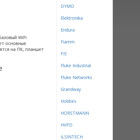
DYMO
Elektronika
Endura
базовый WiFi
Fiamm
ет основные
ятся на ПК, планшет
FIS
Fluke Industrial
e
Fluke Networks
Grandway
Hobbes
HORSTMANN
HVPD
ILSINTECH