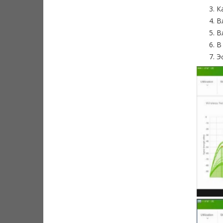
К
В
В
В
Э