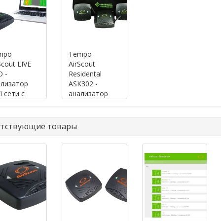
mpo
Tempo
Scout LIVE
AirScout
 -
Residental
ализатор
ASK302 -
i сети с
анализатор
ализатором
WiFi сети с 2-
ктра
мя
удаленными
утствующие товары
клиентами и
опцией Live
Pro