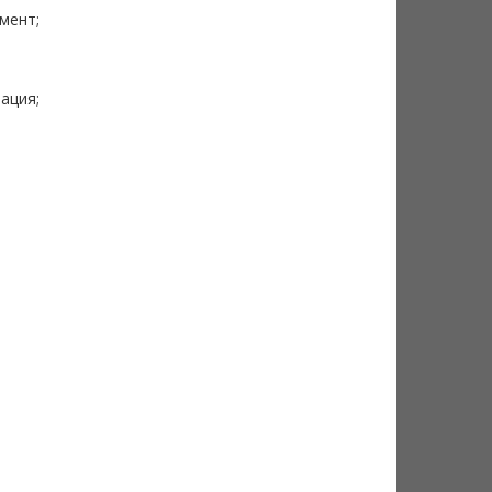
мент;
ация;