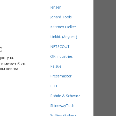
Jensen
Jonard Tools
Katimex Cielker
Linkbit (Anytest)
NETSCOUT
0
OK Industries
доступа.
й и может быть
Pelsue
или поиска
Pressmaster
PITE
Rohde & Schwarz
ShinewayTech
Softing (Psiber)