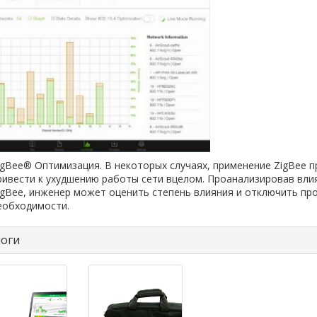
igBee® Оптимизация. В некоторых случаях, применение ZigBee 
ривести к ухудшению работы сети вцелом. Проанализировав вли
igBee, инженер может оценить степень влияния и отключить пр
еобходимости.
оги