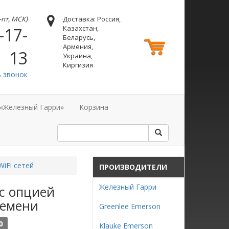
н-пт, МСК)
Доставка: Россия,
Казахстан,
-17-
Беларусь,
Армения,
13
Украина,
Киргизия
ь звонок
 «Железный Гарри»
Корзина
WiFi сетей
ПРОИЗВОДИТЕЛИ
Железный Гарри
 c опцией
ремени
Greenlee Emerson
0
Klauke Emerson