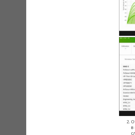
О
в
с