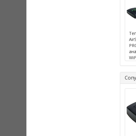
Te
Air
PRO
ан
WiF
ан
спе
Соп