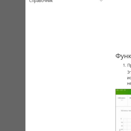
Справочник
Функ
П
Э
и
н