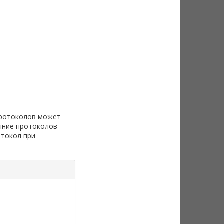
протоколов может
яние протоколов
отокол при