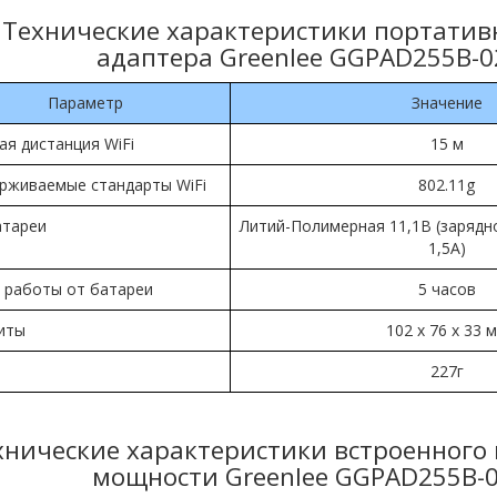
Технические характеристики портативн
адаптера Greenlee GGPAD255B-0
Параметр
Значение
ая дистанция WiFi
15 м
рживаемые стандарты WiFi
802.11g
атареи
Литий-Полимерная 11,1В (зарядно
1,5А)
 работы от батареи
5 часов
иты
102 x 76 x 33 
227г
хнические характеристики встроенного
мощности Greenlee GGPAD255B-