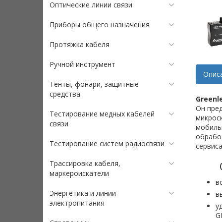
Оптические линии связи
Приборы общего назначения
Протяжка кабеля
Ручной инструмент
Опис
Тенты, фонари, защитные
средства
Greenl
Он пред
Тестирование медных кабелей
микроск
связи
мобиль
обрабо
Тестирование систем радиосвязи
сервис
Трассировка кабеля,
маркероискатели
в
Энергетика и линии
в
электропитания
у
G