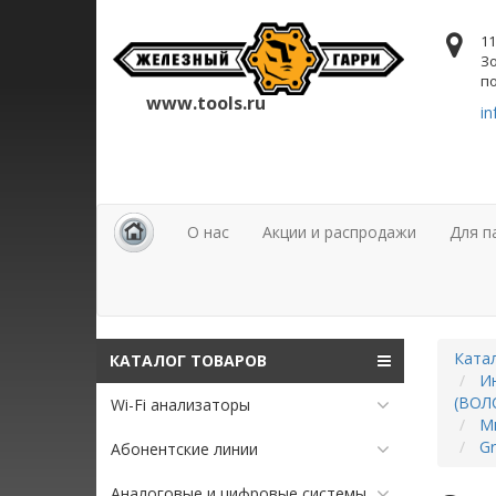
11
Зо
по
www.tools.ru
in
О нас
Акции и распродажи
Для п
Ката
КАТАЛОГ ТОВАРОВ
Ин
(ВОЛ
Wi-Fi анализаторы
М
Gr
Абонентские линии
Аналоговые и цифровые системы