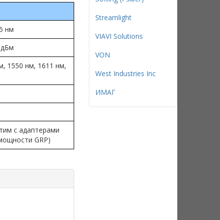
Streamlight
5 нм
VIAVI Solutions
 дБм
VON
м, 1550 нм, 1611 нм,
West Industries Inc
ИМАГ
стим с адаптерами
мощности GRP)