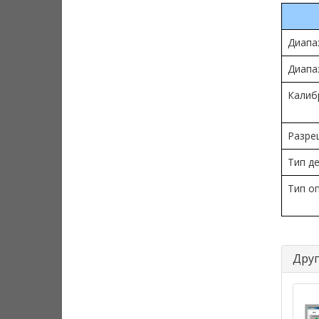
Диапа
Диапа
Калиб
Разре
Тип д
Тип о
Друг