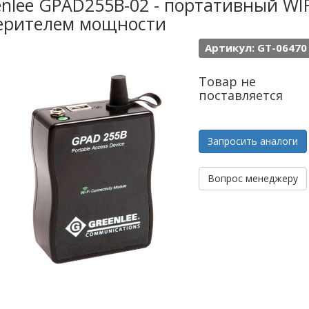
nlee GPAD255B-02 - портативный WIF
ерителем мощности
Артикул: GT-06470
Товар не
поставляется
Запросить аналоги
Вопрос менеджеру