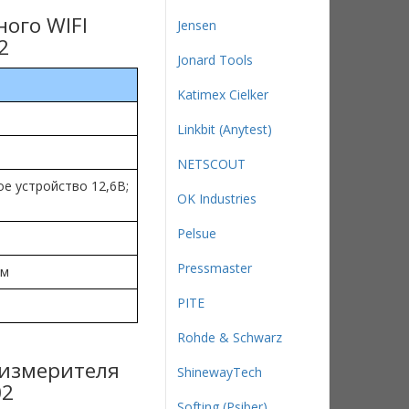
ого WIFI
Jensen
2
Jonard Tools
Katimex Cielker
Linkbit (Anytest)
NETSCOUT
е устройство 12,6В;
OK Industries
Pelsue
Pressmaster
мм
PITE
Rohde & Schwarz
 измерителя
ShinewayTech
02
Softing (Psiber)