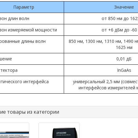
Параметр
Значение
зон длин волн
от 850 нм до 162
зон измеряемой мощности
от +6 дБм до -60
рованные длины волн
850 нм, 1300 нм, 1310 нм, 1490 н
1625 нм
шение
0,01 дБ
етектора
InGaAs
птического интерфейса
универсальный 2,5 мм (совме
интерфейсов измерителей 
ие товары из категории