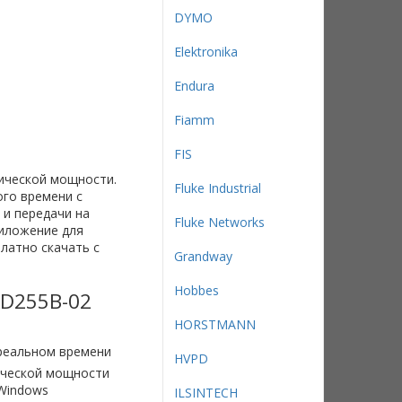
DYMO
Elektronika
Endura
Fiamm
FIS
ической мощности.
Fluke Industrial
ого времени с
 и передачи на
Fluke Networks
иложение для
латно скачать с
Grandway
Hobbes
AD255B-02
HORSTMANN
 реальном времени
HVPD
ической мощности
 Windows
ILSINTECH