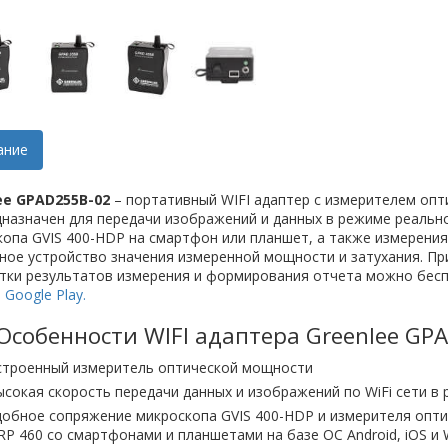
ание
ee GPAD255B-02
– портативный WIFI адаптер с измерителем опт
назначен для передачи изображений и данных в режиме реальн
опа GVIS 400-HDP на смартфон или планшет, а также измерения
ное устройство значения измеренной мощности и затухания. Пр
тки результатов измерения и формирования отчета можно бесп
а
Google Play.
Особенности WIFI адаптера Greenlee GP
строенный измеритель оптической мощности
ысокая скорость передачи данных и изображений по WiFi сети в
добное сопряжение микроскопа GVIS 400-HDP и измерителя опт
RP 460 со смартфонами и планшетами на базе ОС Android, iOS и