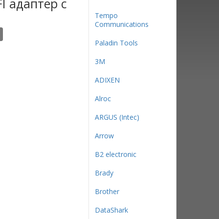
I адаптер с
Tempo
Communications
Paladin Tools
3М
ADIXEN
Alroc
ARGUS (Intec)
Arrow
B2 electronic
Brady
Brother
DataShark