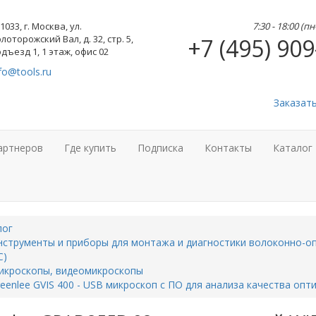
1033, г. Москва, ул.
7:30 - 18:00 (п
лоторожский Вал, д. 32, стр. 5,
+7 (495) 909
дъезд 1, 1 этаж, офис 02
fo@tools.ru
Заказат
артнеров
Где купить
Подписка
Контакты
Каталог
лог
струменты и приборы для монтажа и диагностики волоконно-оп
С)
икроскопы, видеомикроскопы
eenlee GVIS 400 - USB микроскоп с ПО для анализа качества опт