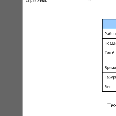
Справочник
Рабоч
Подде
Тип б
Время
Габар
Вес
Те