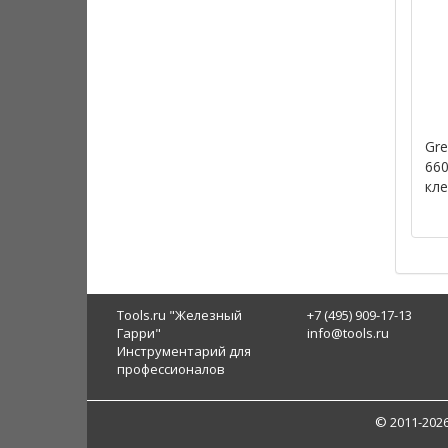
Gre
660
кл
Tools.ru "Железный
+7 (495) 909-17-13
Гарри"
info@tools.ru
Инструментарий для
профессионалов
© 2011-202