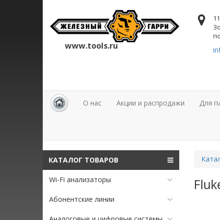
11
Зо
по
www.tools.ru
in
О нас
Акции и распродажи
Для п
Ката
КАТАЛОГ ТОВАРОВ
Wi-Fi анализаторы
Fluk
Абонентские линии
Аналоговые и цифровые системы