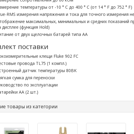
змерение температуры от -10 ° C до 400 ° C (от 14 ° F до 752 ° F)
rue-RMS измерения напряжения и тока для точного измерения н
тображение максимальных, минимальных и средних показаний пр
а дисплее (функция Hold)
итание от двух щелочных батарей типа АА
лект поставки
окоизмерительные клещи Fluke 902 FC
естовые провода TL75 (1 компл.)
строенный датчик температуры 80BK
ягкая сумка для переноски
уководство по эксплуатации
атарейки АА (2 шт.)
ие товары из категории