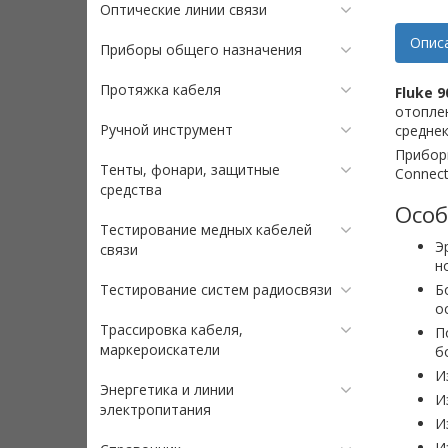
Оптические линии связи
Опис
Приборы общего назначения
Протяжка кабеля
Fluke 9
отоплен
Ручной инструмент
среднек
Прибор
Тенты, фонари, защитные
Connect
средства
Особ
Тестирование медных кабелей
Э
связи
н
Тестирование систем радиосвязи
Б
о
Трассировка кабеля,
П
маркероискатели
б
И
Энергетика и линии
И
электропитания
И
И