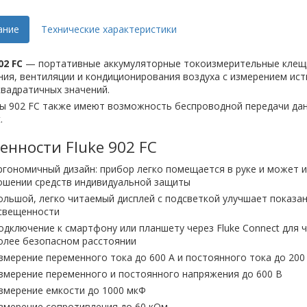
ание
Технические характеристики
02 FC
— портативные аккумуляторные токоизмерительные клещи
ия, вентиляции и кондиционирования воздуха с измерением ис
вадратичных значений.
ы 902 FC также имеют возможность беспроводной передачи дан
.
енности Fluke 902 FC
ргономичный дизайн: прибор легко помещается в руке и может 
ошении средств индивидуальной защиты
ольшой, легко читаемый дисплей с подсветкой улучшает показан
свещенности
одключение к смартфону или планшету через Fluke Connect для 
олее безопасном расстоянии
змерение переменного тока до 600 А и постоянного тока до 200
змерение переменного и постоянного напряжения до 600 В
змерение емкости до 1000 мкФ
змерение сопротивления до 60 кОм