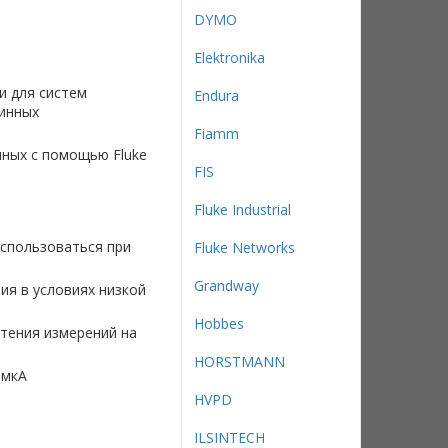
DYMO
Elektronika
 для систем
Endura
тинных
Fiamm
ных с помощью Fluke
FIS
Fluke Industrial
использоваться при
Fluke Networks
Grandway
ия в условиях низкой
Hobbes
чтения измерений на
HORSTMANN
 мкА
HVPD
ILSINTECH