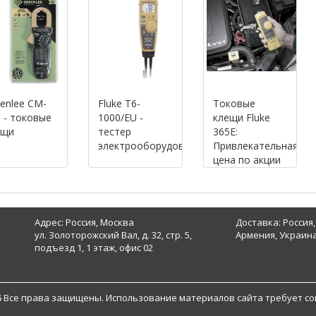
enlee CM-
Fluke T6-
Токовые
 - токовые
1000/EU -
клещи Fluke
ещи
тестер
365E:
электрооборудования
Привлекательная
цена по акции
Адрес: Россия, Москва
Доставка: Россия,
ул. Золоторожский Вал, д. 32, стр. 5,
Армения, Украина
подъезд 1, 1 этаж, офис 02
6 Все права защищены. Использование материалов сайта требует со