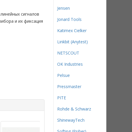
Jensen
елинейных сигналов
Jonard Tools
ибора и их фиксация
Katimex Cielker
Linkbit (Anytest)
NETSCOUT
OK Industries
Pelsue
Pressmaster
PITE
Rohde & Schwarz
ShinewayTech
Softing (Psiber)