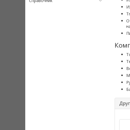
Справочник
И
T
О
н
П
Комп
Т
Т
В
М
Р
Б
Друг